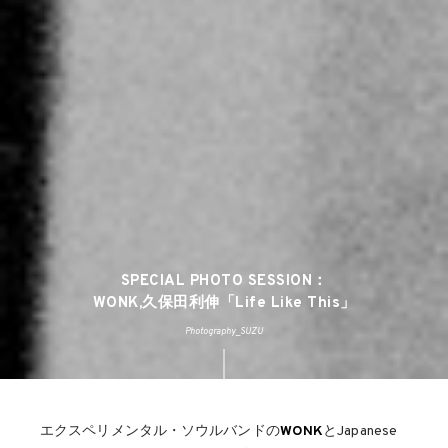
SPECIAL PHOTO SESSION：
WONK,久保田利伸「Life Like This」
Photography_SUZU
エクスペリメンタル・ソウルバンドの
WONK
とJapanese