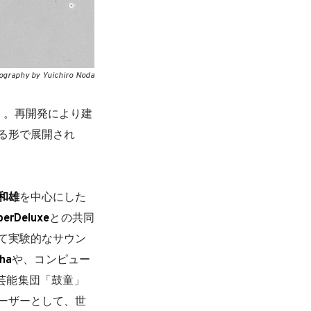
ography by Yuichiro Noda
」。再開発により建
る形で展開され
和雄
を中心にした
perDeluxe
との共同
て実験的なサウン
iha
や、コンピュー
鼓芸能集団「鼓童」
ーザーとして、世