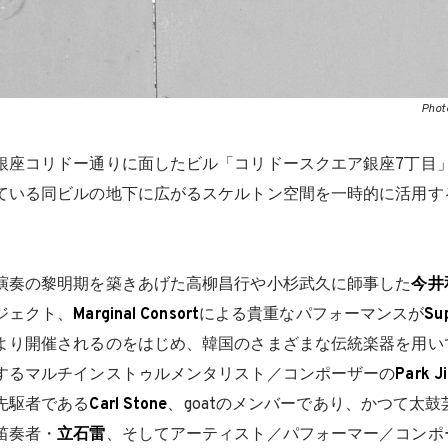
Phot
銀座コリドー通りに面したビル「コリドースクエア銀座7丁目
ている同ビルの地下に広がるスケルトン空間を一時的に活用す
演奏の黎明期を築きあげた高柳昌行や小杉武久に師事した
今井
ジェクト、
Marginal Consort
による貴重なパフォーマンスが
Su
より開催されるのをはじめ、韓国のさまざまな伝統楽器を用い
するマルチインストゥルメンタリスト／コンポーザーの
Park J
先駆者である
Carl Stone
、goatのメンバーであり、かつて太
笛奏者・
立石雷
、そしてアーティスト／パフォーマー／コンポ