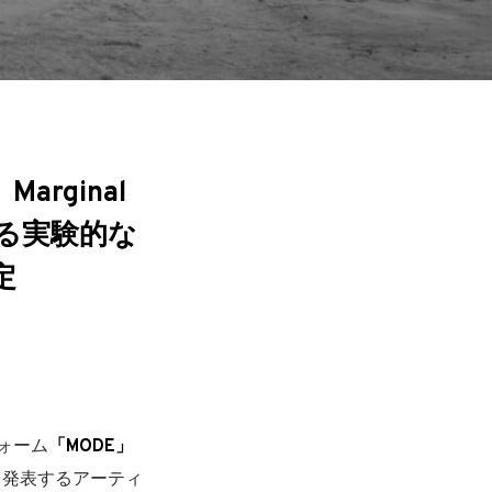
rginal
による実験的な
定
ォーム
「MODE」
を発表するアーティ