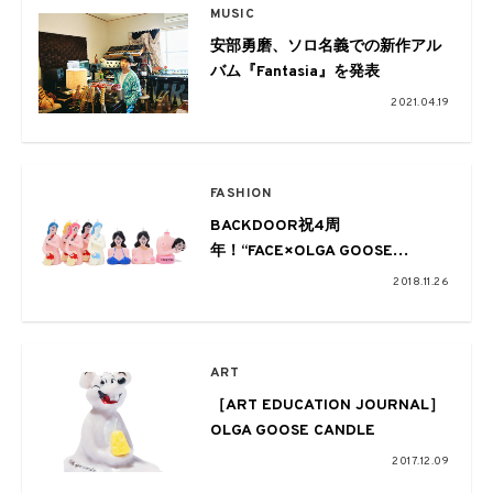
MUSIC
安部勇磨、ソロ名義での新作アル
バム『Fantasia』を発表
2021.04.19
FASHION
BACKDOOR祝4周
年！“FACE×OLGA GOOSE
CANDLE”による、ハンドメイドキ
2018.11.26
ャンドルが登場
ART
［ART EDUCATION JOURNAL］
OLGA GOOSE CANDLE
2017.12.09