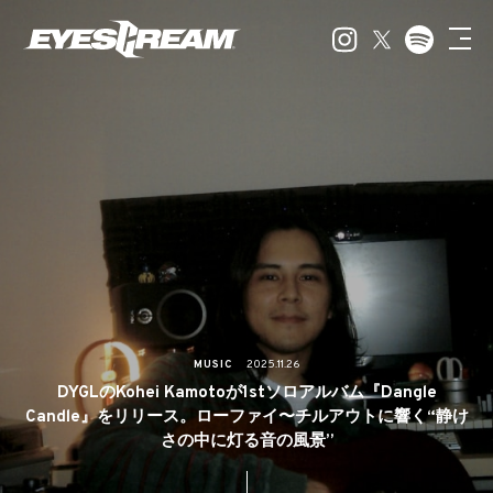
MUSIC
2025.11.26
DYGLのKohei Kamotoが1stソロアルバム『Dangle
Candle』をリリース。ローファイ〜チルアウトに響く“静け
さの中に灯る音の風景”