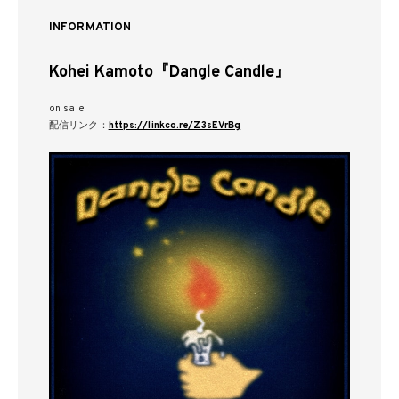
INFORMATION
Kohei Kamoto『Dangle Candle』
on sale
配信リンク：
https://linkco.re/Z3sEVrBg