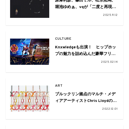
原摩利彦、篠田ミル、松永拓馬、
堀池ゆめぁ、vqが「二度と再現で
きない音楽体験」をテーマにセッ
2025.11.12
ションを行う。『A single candle
in a darkroom vol.01』が開催
CULTURE
Knxwledgeも出演！ ヒップホッ
プの魅力を詰め込んだ豪華フリー
パーティー「Red Bull BC One
2025.02.14
World Final Kick Off Jam
Tokyo」が開催
ART
ブルックリン拠点のマルチ・メデ
ィアアーティストChris Lloydの個
展“And the Candle Burned Low,
2022.12.01
Deep into the Night While the
Fire in Your Heart is Out”が
DOMICILEで12月3日より開催