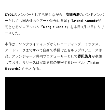
DYGL
のメンバーとして活動しながら、
安部勇磨
のバンドメンバ
ーとしても国内外のツアーや制作に参加する
Kohei Kamoto
が、
初となるソロアルバム
『Dangle Candle』
を本日11月26日にリリ
ースした。
本作は、ソングライティングからレコーディング、ミックス、
アートワークまですべて自身で手掛けたセルフプロデュース作
品。アレンジャー／共同プロデューサーとして
香田悠真
が参加
しており、リリースは安部勇磨の主宰するレーベル
〈Thaian
Records〉
からとなる。