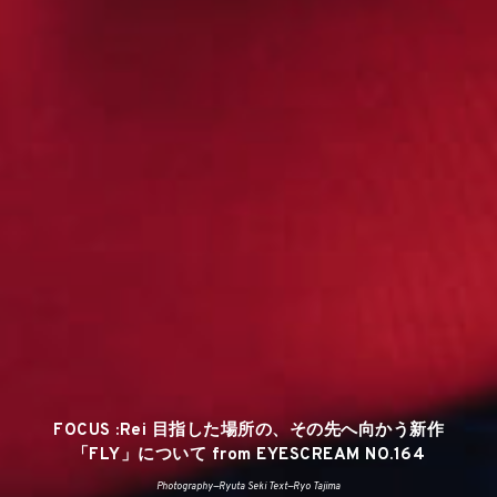
FOCUS :Rei 目指した場所の、その先へ向かう新作
「FLY」について from EYESCREAM NO.164
Photography—Ryuta Seki Text—Ryo Tajima