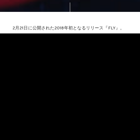
2月21日に公開された2018年初となるリリース『FLY』。
今作では CD + MUSIC FILM という形でのリリースとな
る。昨年7月リリースの『CRY』に続く内容として描かれ
た楽曲群にはどのような思いが込められているのか。また
映像という手法を用いた理由についてのインタビューを今
回特別にWEBでも掲載！本誌には載せきれなかった特別
ショットと彼女の魅力溢れた『FLY』の MUSIC FILM もお
見逃しなく。