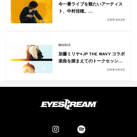
今一番ライブを観たいアーティス
ト、中村佳穂。
京都と東京にて自主企画ライブを
2019.04.09
開催
MUSIC
加藤ミリヤ×JP THE WAVY コラボ
楽曲を踏まえてのトークセッショ
ン
2018.04.02
FASHION
2026.07.07
より履きやすく、都会的なデザインにアップデー
トしたTimberlandの「ザ リミテッド リリース コ
レクション」。新作が続々登場