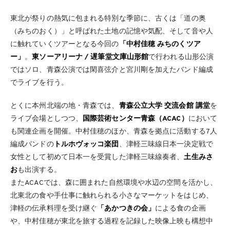
東北が祭りの熱気に包まれる特別な季節に、古くは「道の奥
（みちのおく）」と呼ばれた土地の記憶や気配、そして音や人
に触れていくツアーとなる今回の
「中村佳穂 みちのくツア
ー」
。
東ソーアリーナ / 遅筆堂文庫山形館
で行われる山形公演
ではソロ、青森公演では閑喜弦介と宮川剛を加えたバンド編成
でライブを行う。
とくに本州北端の地・青森では、
青森公立大学 交流会館 講堂
を
ライブ会場としつつ、
国際芸術センター青森（ACAC）
において
も関連企画を開催。中村佳穂のほか、青森を拠点に活動する7人
編成バンドの
トルホヴォッコ楽団
、津軽三味線日本一決定戦で
女性として初めて日本一を受賞した津軽三味線奏者、
土生みさ
お
も出演する。
またACACでは、森に囲まれた自然環境や水辺の空間を活かし、
北東北の食や手仕事に触れられる小さなマーケットをはじめ、
津軽の伝承料理を受け継ぐ
「あかつきの会」
による食の企画
や、中村佳穂が東北を旅する過程を記録した映像上映も構想中