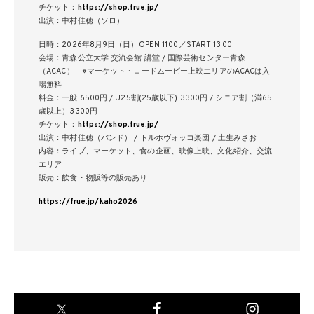
チケット：
https://shop.frue.jp/
出演：中村佳穂（ソロ）
日時：2026年8月9日（日）OPEN 11:00／START 13:00
会場：青森公立大学 交流会館 講堂 / 国際芸術センター青森
（ACAC） ※マーケット・ロードムービー上映エリアのACACは入
場無料
料金：一般 6500円 / U25割(25歳以下) 3300円 / シニア割（満65
歳以上）3300円
チケット：
https://shop.frue.jp/
出演：中村佳穂（バンド） / トルホヴォッコ楽団 / 土生みさお
内容：ライブ、マーケット、食の企画、映像上映、文化紹介、交流
エリア
販売：飲食・物販等の販売あり
https://frue.jp/kaho2026