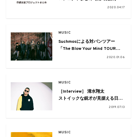
2020.04.17
MUSIC
Suchmosによる対バンツアー
「The Blow Your Mind TOUR
2020」の第一弾にcero、ペトロ
2020.01.06
ールズ、松任谷由実らが発表
MUSIC
［Interview］ 清水翔太
ストイックな鋭才が見据える日本
のシーン
2019.07.13
MUSIC