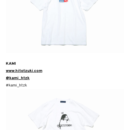
KAMI
www.hitotzuki.com
@kami_htzk
#kami_htzk