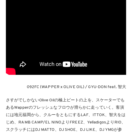
092FC (WAPPER x OLIVE OIL) / GYU-DON feat. 智大
さすがでしかないOlive Oilの極上ビートの上を、スケーターでも
あるWapperのフレッシュなフロウが滑らかに走っていく。客演
には地元福岡から、クルーをともにするLAF、ITTOK、智大をは
じめ、RAMB CAMP/EL NINOよりFREEZ、YelladigosよりRIO、
スクラッチにはDJ MATTO、DJ SHOE、DJ LIKE、DJ YMGが参