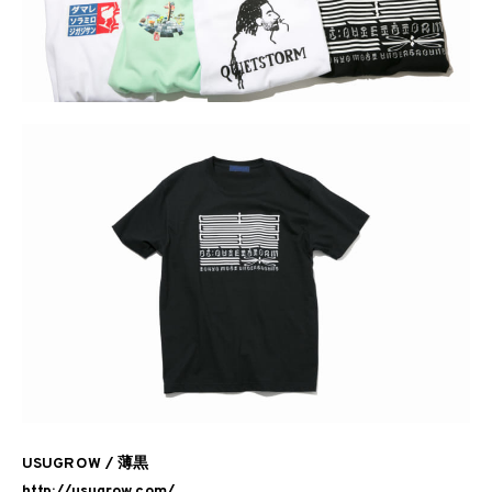
USUGROW / 薄黒
http://usugrow.com/