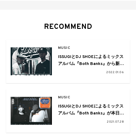
RECOMMEND
MUSIC
ISSUGIとDJ SHOEによるミックス
アルバム『Both Banks』から新録
曲をコンパイルしたアナログ盤が
2022.01.06
リリース
MUSIC
ISSUGIとDJ SHOEによるミックス
アルバム『Both Banks』が本日発
売。インタビュー映像がYouTube
2021.07.28
にて公開