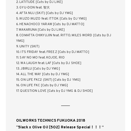
2. LATITUDE [Cuts by DJ LIKE]
3. GYU-DON feat. 智大
4. AFTA NUJ (SKIT) [Cuts by DJ YMG]
5. IKUZO IKUZO feat. ITTOK [Cuts by DJ YMG]
6. HENACHOCO YARAW [Cuts by DJ MATTO]
7. WAKARUNA [Cuts by DJ LIKE]
8. COMATTA CHIKYUJIN feat. RITTO, MILES WORD [Cuts by DJ
YMG]
9. UNITY (SKIT)
10. IT’S FRIDAY feat. FREEZ [Cuts by DJ MATTO]
11. SAY NO MO feat. KOJOE, RIO
12. WA LAUGH feat. LAF [Cuts by DJ SHOE]
13. JBIRLU [Cuts by DJ YMG]
14. ALL THE WAY [Cuts by DJ YMG]
15. ON LIFE FKC2 (SKIT) [Cuts by DJ YMG]
16. ON LIFE FKC [Cuts by DJ YMG]
17. QUESTION LOVE [Cuts by DJ YMG & DJ SHOE]
OILWORKS TECHNICS FUKUOKA 2018
“5lack x Olive Oil [5O2] Release Special！！！”