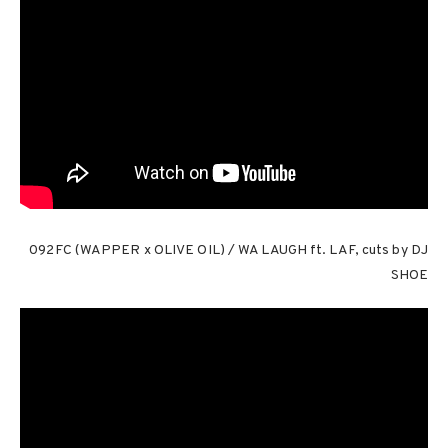
092FC (WAPPER x OLIVE OIL) / WA LAUGH ft. LAF, cuts by DJ
SHOE