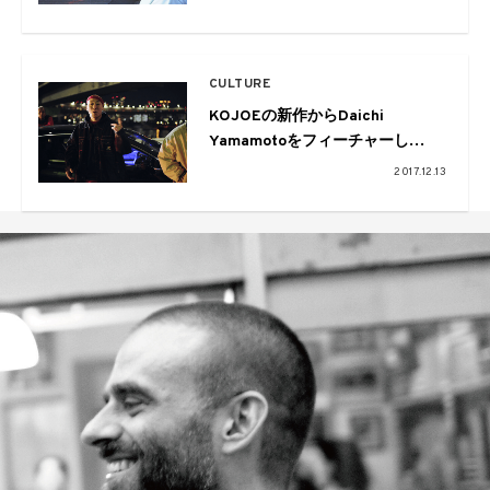
ィーとしてWeeken’の開催も決定
CULTURE
KOJOEの新作からDaichi
Yamamotoをフィーチャーし
た“Cross Color”のMV。ヒット
2017.12.13
曲”BoSS RuN DeM”に5lackなどが
参加したリミックスも公開