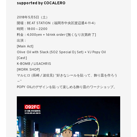
supported by COCALERO
2018年5月5日（土）
開場：BEAT STATION（福岡市中央区渡辺通4-11-4）
時間：18:00～22:00
料金：4,000yen + 1drink order [無くなり次第終了]
出演：
[Main Act]
Olive Oil with 5lack (5O2 Special Dj Set) + VJ Popy Oil
[Cast]
K-BOMB / LISACHRIS
[WORK SHOP]
マルヒロ (長崎 / 波佐見) ”好きなシールを貼って、飾り皿を作ろう
～”
POPY OILのデザインを貼って楽しめる飾り皿のワークショップ。