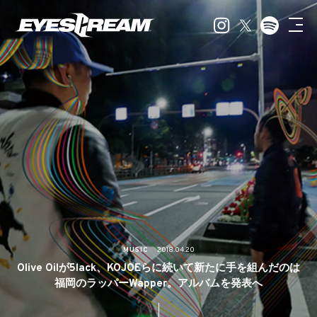
MUSIC
2018.04.20
Olive Oilが5lack、KOJOEらに続いて新たに手を組んだのは
福岡のラッパーWapper。アルバムを発表へ