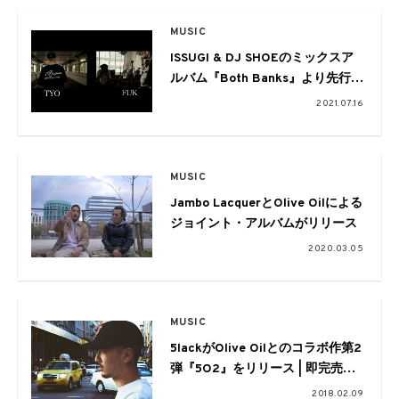
MUSIC
ISSUGI & DJ SHOEのミックスア
ルバム『Both Banks』より先行シ
ングル「Both Banks」が配信
2021.07.16
&MV公開
MUSIC
Jambo LacquerとOlive Oilによる
ジョイント・アルバムがリリース
2020.03.05
MUSIC
5lackがOlive Oilとのコラボ作第2
弾『5O2』をリリース | 即完売と
なったワンマンのアフターパーテ
2018.02.09