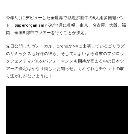
今年3月にデビューした全世界で話題沸騰中の8人組多国籍バン
ド、
Superorganism
が来年1月に札幌、東京、名古屋、大阪、福
岡、全国5都市でツアーを行うことが決定。
先日公開したヴォーカル、OronoがMVに出演しているゴリラズ
のリミックスも好評の彼ら、そしていよいよ今週末のフジロッ
クフェスティバルのパフォーマンスも期待が高まる中の日本ツ
アーの決定はかなり嬉しいお知らせ。くれぐれもチケットの取
り逃がしがないように！