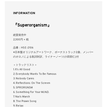
INFORMATION
『Superorganism』
絶賛発売中
2,300円 + 税
品番：HSE-2106
※日本盤オリジナルアートワーク、ボーナストラック2曲、メンバー
のオロノによる歌詞対訳、ライナーノーツ(小田部仁)付
＜トラックリスト＞
1. It’s All Good
2. Everybody Wants To Be Famous
3. Nobody Cares
4. Reflections On The Screen
5. SPRORGNSM
6. Something For Your M.I.N.D.
7. Nai’s March
8. The Prawn Song
9. Relax