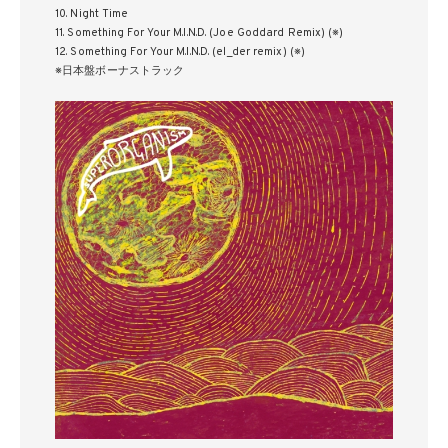
10. Night Time
11. Something For Your M.I.N.D. (Joe Goddard Remix) (※)
12. Something For Your M.I.N.D. (el_der remix) (※)
※日本盤ボーナストラック