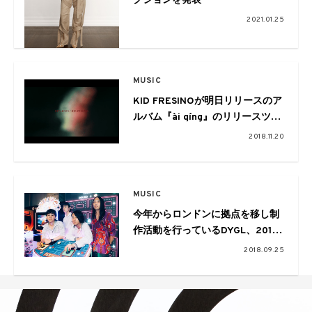
クションを発表
2021.01.25
MUSIC
KID FRESINOが明日リリースのア
ルバム『ài qíng』のリリースツア
ーを全国4都市で開催。VaVaがプ
2018.11.20
ロデュースした”Retarded”のMV
も。
MUSIC
今年からロンドンに拠点を移し制
作活動を行っているDYGL、2018
年を締めくくるワンマン東名阪ツ
2018.09.25
アーが決定