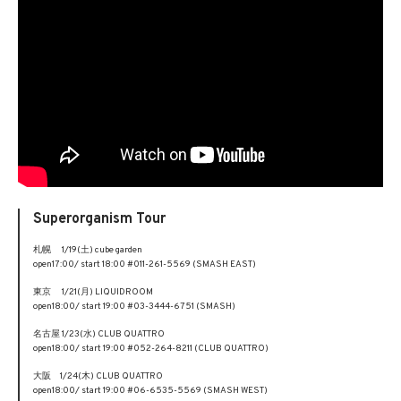
Superorganism Tour
札幌 1/19(土) cube garden
open17:00/ start 18:00 #011-261-5569 (SMASH EAST)
東京 1/21(月) LIQUIDROOM
open18:00/ start 19:00 #03-3444-6751 (SMASH)
名古屋 1/23(水) CLUB QUATTRO
open18:00/ start 19:00 #052-264-8211 (CLUB QUATTRO)
大阪 1/24(木) CLUB QUATTRO
open18:00/ start 19:00 #06-6535-5569 (SMASH WEST)