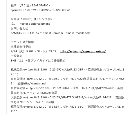
福岡 1/25(金) BEAT STATION
open18:00/ start 19:00 #092-712-4221 (BEA)
前売り: 6,000円（1ドリンク別）
協力：Hostess Entertainment
お問い合わせ：
SMASH/03-3444-6751 smash-jpn.com smash-mobile.com
チケット発売情報
主催者先行予約
7/24（火）12:00 〜 31（火）23:59
http://eplus.jp/superorganism/
一般発売
8/11（土）〜各プレイガイドにて発売開始
札幌公演: e+ (pre: 8/2 12:00 – 5 23:59) /ぴあ(P:123-389)・英語販売あり/ローソン(L:12
700 )
東京公演: e+(pre: 8/2 12:00 – 5 23:59) /ぴあ(P:123-922)英語販売あり/ローソン(L: 752
31) 岩盤http://ganban.net
名古屋公演: e+(pre: 8/212:00 -5 23:59,QUATTRO WEB:8/4-6)/ぴあ(P:123-443)・英語
販売あり/ローソン(L: 45263)/会場
大阪公演: e+( pre: 8/2 12:00 – 5 23:59,QUATTRO WEB:8/4-6)/ぴあ(P:124-217)・英語販
売あり/ローソン(L:54368)/会場
福岡公演: e+(pre: 8/2 12:00 – 5 23:59) /ぴあ(P:123-530)・英語販売あり/ローソン(L: 8
2150)