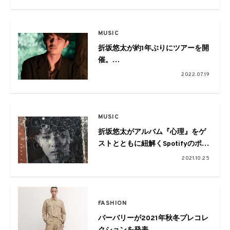
MUSIC
折坂悠太が約1年ぶりにツアーを開
催。
全国8都市のライブハウスを巡る
2022.07.19
MUSIC
折坂悠太がアルバム『心理』をゲ
ストとともに紐解くSpotifyのポッ
ドキャスト番組「独⽩傍⽩」をス
2021.10.25
タート
FASHION
バーバリーが2021年秋冬プレコレ