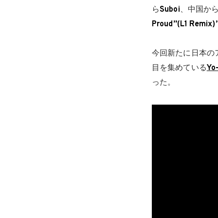
ら
Suboi
、中国か
Proud”(L1 Remix)
今回新たに日本の
目を集めている
Yo
った。