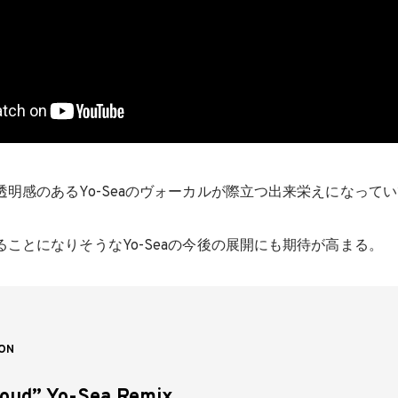
透明感のあるYo-Seaのヴォーカルが際立つ出来栄えになって
。
ことになりそうなYo-Seaの今後の展開にも期待が高まる。
ON
roud” Yo-Sea Remix