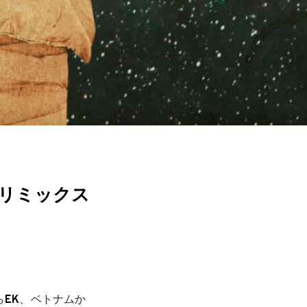
したリミックス
ら
EK
、ベトナムか