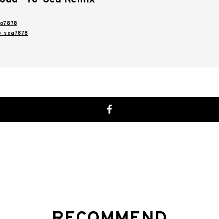
o7878
o_sea7878