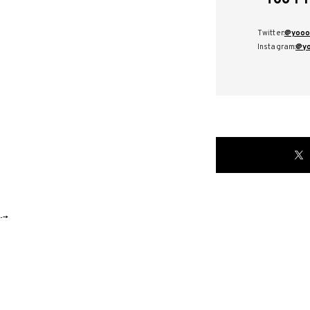
Twitter:
@yooo
Instagram:
@y
-->