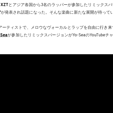
ら
XZT
とアジア各国から3名のラッパーが参加したリミックスバ
”
が発表され話題になった。そんな楽曲に新たな展開が待って
アーティストで、メロウなヴォーカルとラップを自由に行き来
-Sea
が参加したリミックスバージョンがYo-SeaのYouTube