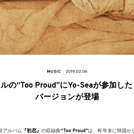
MUSIC
2019.02.06
の“Too Proud”にYo-Seaが参加
バージョンが登場
新アルバム
『初恋』
の収録曲
“Too Proud”
は、昨年末に韓国か