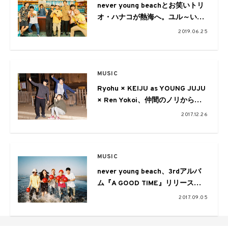
never young beachとお笑いトリ
オ・ハナコが熱海へ。ユル～い旅
の模様をスペシャ独占放送
2019.06.25
MUSIC
Ryohu × KEIJU as YOUNG JUJU
× Ren Yokoi、仲間のノリから生
まれるもの：Motivators Vol.06
2017.12.26
MUSIC
never young beach、3rdアルバ
ム『A GOOD TIME』リリースツ
アー東京追加公演決定！
2017.09.05