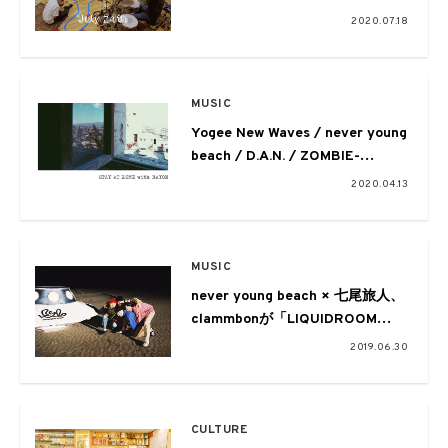
起用
2020.07.18
MUSIC
Yogee New Waves / never young
beach / D.A.N. / ZOMBIE-
CHANGが所属するBAYON
2020.04.13
PRODUCTIONのオフィシャルプ
レイリストが公開
MUSIC
never young beach × 七尾旅人、
clammbonが「LIQUIDROOM
15th ANNIVERSARY」に
2019.06.30
CULTURE