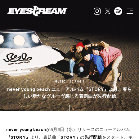
MUSIC
2019.04.12
never young beach ニューアルバム『STORY』より、春ら
しい新たなグルーヴ感じる表題曲が先行配信
never young beach
が5月8日（水）リリースのニューアルバム
『STORY』
より、表題曲
「STORY」
の
先行配信
をスタート。キ