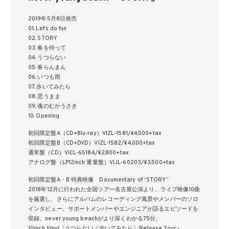
2019年5月8日発売
01. Let’s do fun
02. STORY
03. 春を待って
04. うつらない
05. 春らんまん
06. いつも雨
07. 歩いてみたら
08. 思うまま
09. 魂のむかうさき
10. Opening
初回限定盤A（CD+Blu-ray）VIZL-1581/¥4,500+tax
初回限定盤B（CD+DVD）VIZL-1582/¥4,000+tax
通常盤（CD）VICL-65184/¥2,800+tax
アナログ盤（LP12inch 重量盤）VIJL-60203/¥3,500+tax
初回限定盤A・B 特典映像 Documentary of “STORY”
2018年12月に行われた全国ツアー名古屋公演より、ライブ映像10曲
を厳選し、さらにアルバムのレコーディング風景やメンバーのソロ
インタビュー、サポートメンバーやエンジニアが語るエピソードを
収録。never young beachがより深くわかる75分。
10inch Vinyl〈うつらない／歩いてみたら〉Release Tour -