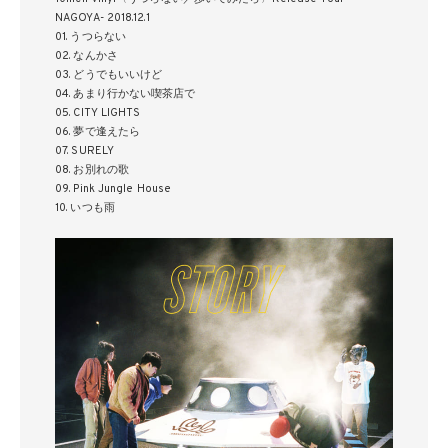
NAGOYA- 2018.12.1
01. うつらない
02. なんかさ
03. どうでもいいけど
04. あまり行かない喫茶店で
05. CITY LIGHTS
06. 夢で逢えたら
07. SURELY
08. お別れの歌
09. Pink Jungle House
10. いつも雨