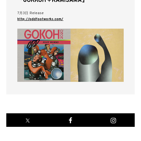
『GOKKOH＋KAMISAMA』
7月3日 Release
http://oddfootworks.com/