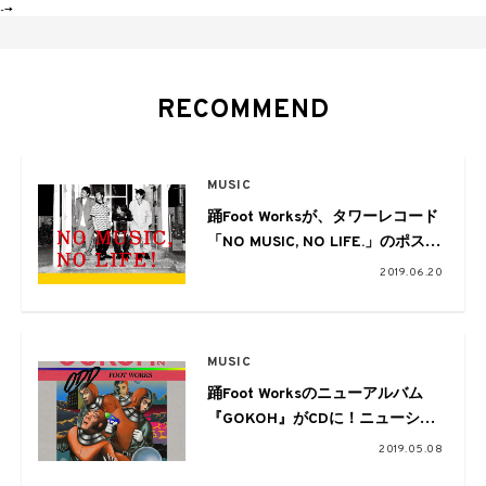
-->
RECOMMEND
MUSIC
踊Foot Worksが、タワーレコード
「NO MUSIC, NO LIFE.」のポスタ
ーに
2019.06.20
MUSIC
踊Foot Worksのニューアルバム
『GOKOH』がCDに！ニューシン
グル『KAMISAMA』との2枚組で
2019.05.08
リリース