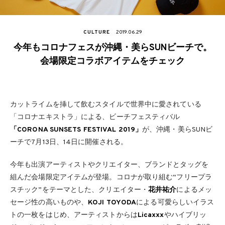
CULTURE
2019.06.29
今年もコロナフェスが沖縄・美らSUNビーチで。
会場限定コラボアイテムをチェック
カットライムを挿して飲むスタイルで世界中に愛されている
「コロナエキストラ」による、ビーチフェスティバル
「CORONA SUNSETS FESTIVAL 2019」
が、沖縄・美らSUNビ
ーチで7月13日、14日に開催される。
今年も出演アーティストやクリエイター、ブランドとタッグを
組んだ会場限定アイテムが登場。コロナが取り組む“フリープラ
スチック”をテーマとした、クリエイター・
花井祐介
によるメッ
セージ性の高いものや、
KOJI TOYODA
による可愛らしいイラス
トの一枚をはじめ、アーティストからは
Licaxxx
やハイブリッ