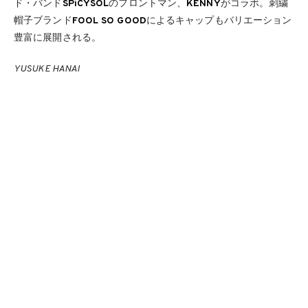
ド・バンド
SPiCYSOL
のフロントマン、
KENNY
がコラボ。刺繍
帽子ブランド
FOOL SO GOOD
によるキャップもバリエーション
豊富に展開される。
YUSUKE HANAI