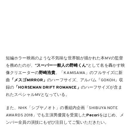
短編ホラー映画のような不気味な世界観が描かれた本MVの監督
を務めたのが、
“スーパー一般人の野崎くん”
として名を轟かす映
像クリエーターの
野崎浩貴
。「KAMISAMA」のフルサイズに新
曲
「メスゴMIRROR」
のハーフサイズ、アルバム『GOKOH』収
録の
「HORSEMAN DRIFT ROMANCE」
のハーフサイズが含ま
れたスペシャルMVとなっている。
また、NHK「シブヤノオト」の番組内企画「SHIBUYA NOTE
AWARDS 2018」でも主演男優賞を受賞した
Pecori
をはじめ、メ
ンバー全員の演技にもぜひ注目してご覧いただきたい。