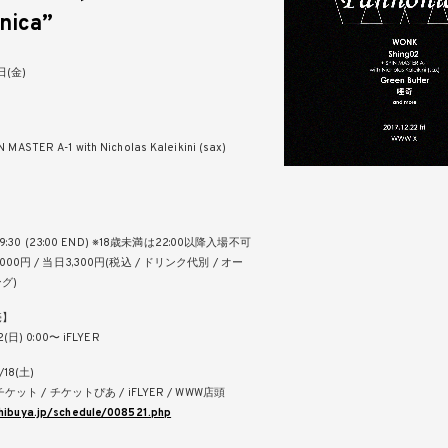
nica”
日(金)
N MASTER A-1 with Nicholas Kaleikini (sax)
 19:30 (23:00 END) ※18歳未満は22:00以降入場不可
00円 / 当日3,300円(税込 / ドリンク代別 / オー
グ)
売】
日) 0:00〜 iFLYER
18(土)
チケット / チケットぴあ / iFLYER / WWW店頭
hibuya.jp/schedule/008521.php