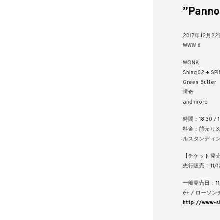
”Panno
2017年12月22
WWW X
WONK
Shing02 + SPI
Green Butter
唾奇
and more
時間：18:30 /
料金：前売り3,0
ルスタンディン
【チケット発
先行販売：11/12(
一般発売日：11/
e+ / ローソン
http://www-s