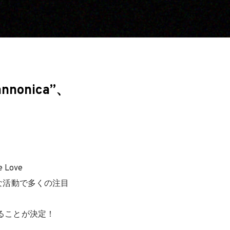
onica”、
Love
的な活動で多くの注目
することが決定！