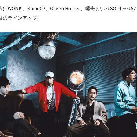
ONK、Shing02、Green Butter、唾奇というSOUL〜JA
目のラインアップ。