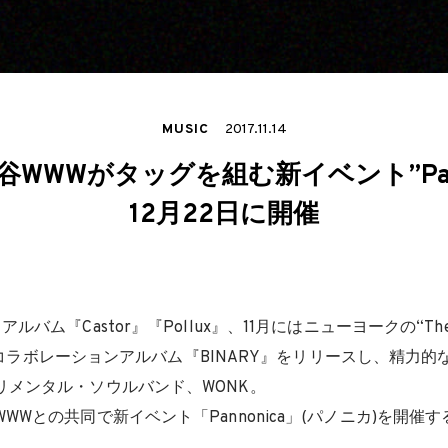
MUSIC
2017.11.14
谷WWWがタッグを組む新イベント”Pann
12月22日に開催
バム『Castor』『Pollux』、11月にはニューヨークの“The 
t”とのコラボレーションアルバム『BINARY』をリリースし、精力
リメンタル・ソウルバンド、WONK。
WWとの共同で新イベント「Pannonica」(パノニカ)を開催