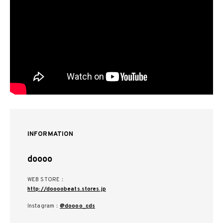
INFORMATION
doooo
WEB STORE：
http://doooobeats.stores.jp
Instagram：
@doooo_cds