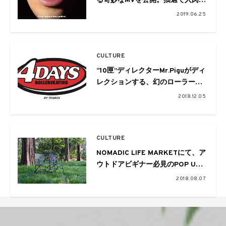
る奇妙なMVを公開。抽選で人肉小
銭入れプレゼントも
2019.06.25
CULTURE
“10匣”ディレクターMr.Piguがディ
レクションする、幻のローラース
ケート場が4日間伊勢丹新宿店に
2018.12.05
登場！限定アイテムも。
CULTURE
NOMADIC LIFE MARKETにて、ア
ウトドアビギナー必見のPOP UP
が開催中
2018.08.07