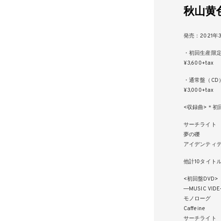
秋山黄色 
発売：2021年
・初回生産限定
¥3,600+tax
・通常盤（CD
¥3,000+tax
<収録曲>＊初
サーチライト
夢の礫
アイデンティ
他計10タイト
<初回盤DVD>
―MUSIC VID
モノローグ
Caffeine
サーチライト