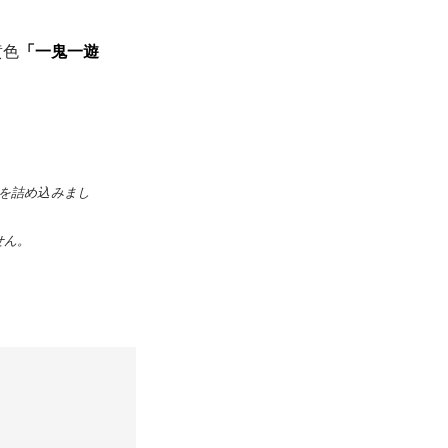
黄色
「一鬼一遊
を詰め込みまし
せん。