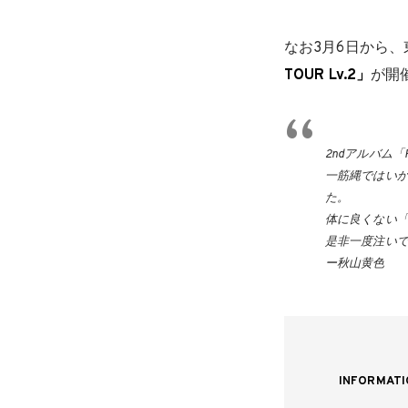
なお3月6日から、
TOUR Lv.2」
が開
2ndアルバム「F
一筋縄ではい
た。
体に良くない「
是非一度注い
ー秋山黄色
INFORMATI