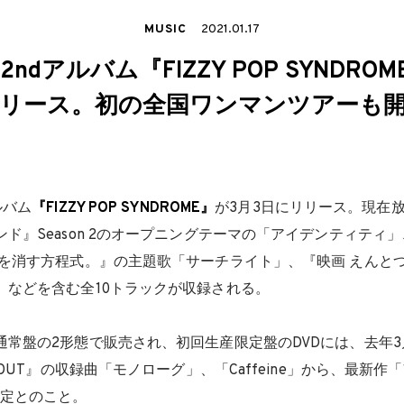
MUSIC
2021.01.17
ndアルバム『FIZZY POP SYNDRO
リース。初の全国ワンマンツアーも
ルバム
『FIZZY POP SYNDROME』
が3月3日にリリース。現在放
ド』Season 2のオープニングテーマの「アイデンティティ」
生を消す方程式。』の主題歌「サーチライト」、『映画 えんと
」などを含む全10トラックが収録される。
常盤の2形態で販売され、初回生産限定盤のDVDには、去年3月
OPOUT』の収録曲「モノローグ」、「Caffeine」から、最新
予定とのこと。