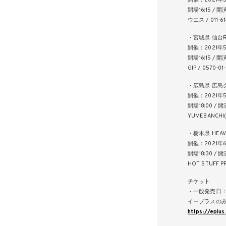
開催：2021年
開場16:15 / 開演
ウエス / 011-6
・宮城県 仙台R
開催：2021年
開場16:15 / 開演
GIP / 0570-01
・広島県 広島
開催：2021年5
開場18:00 / 開
YUMEBANCHI(
・栃木県 HEAVEN
開催：2021年
開場18:30 / 開
HOT STUFF P
チケット
・一般発売日：1
イープラスの
https://eplus