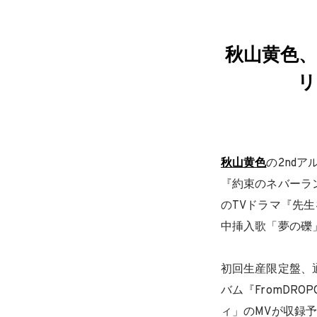
秋山黄色、2
リ
秋山黄色
の2ndア
『約束のネバーラン
のTVドラマ『先
中挿入歌「夢の礫
初回生産限定盤、通
バム『FromDR
ィ」のMVが収録