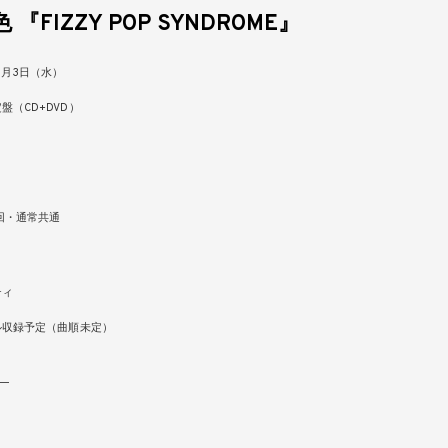
『FIZZY POP SYNDROME』
3月3日（水）
盤（CD+DVD）
）
回・通常共通
ティ
ル収録予定（曲順未定）
E―