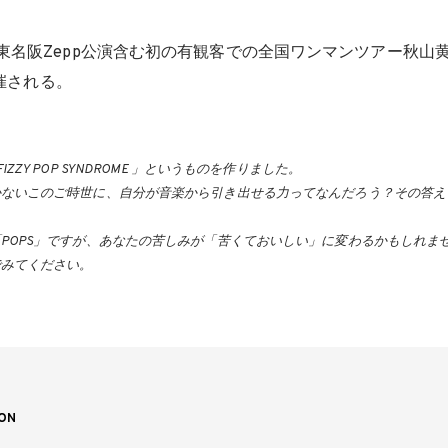
東名阪Zepp公演含む初の有観客での全国ワンマンツアー秋山
催される。
IZZY POP SYNDROME 」というものを作りました。
かないこのご時世に、自分が音楽から引き出せる力ってなんだろう？その答え
POPS」ですが、あなたの苦しみが「苦くておいしい」に変わるかもしれま
でみてください。
ON