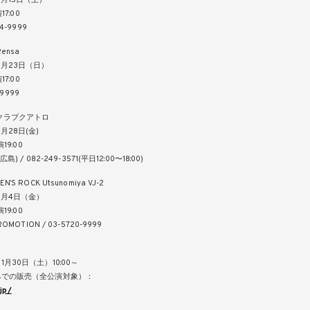
5月15日（土）
17:00
14-9999
ensa
5月23日（日）
17:00
-9999
クラブクアトロ
月28日(金)
演19:00
広島) / 082-249-3571(平日12:00〜18:00)
’S ROCK Utsunomiya VJ-2
6月4日（金）
演19:00
ROMOTION / 03-5720-9999
月30日（土）10:00～
みでの販売（全公演対象）：
.jp/