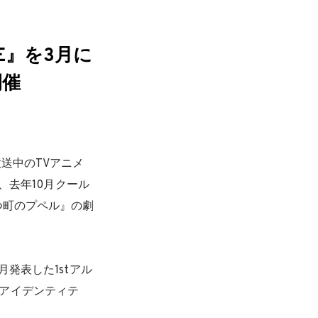
ME』を3月に
開催
送中のTVアニメ
、去年10月クール
つ町のプペル』の劇
発表した1stアル
作「アイデンティテ