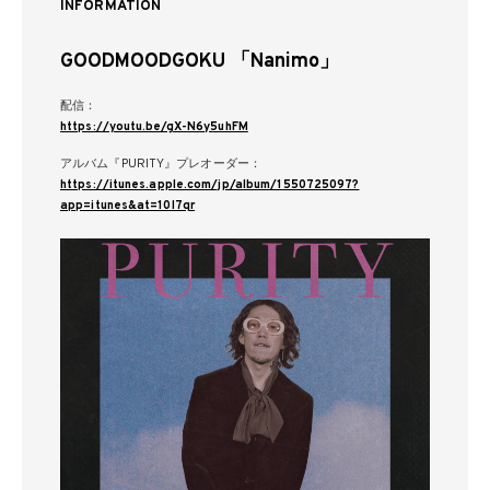
INFORMATION
GOODMOODGOKU 「Nanimo」
配信：
https://youtu.be/gX-N6y5uhFM
アルバム『PURITY』プレオーダー：
https://itunes.apple.com/jp/album/1550725097?
app=itunes&at=10l7qr