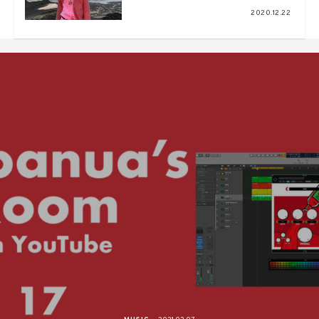
『Purity』より「Only You」のビ
2020.12.22
ジュアライザーを公開