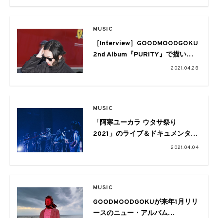
MUSIC
［Interview］GOODMOODGOKU
2nd Album『PURITY』で描いた
ストーリーテリングな世界
2021.04.28
MUSIC
「阿寒ユーカラ ウタサ祭り
2021」のライブ＆ドキュメンタリ
ー映像がDAXにて一挙公開
2021.04.04
MUSIC
GOODMOODGOKUが来年1月リリ
ースのニュー・アルバム