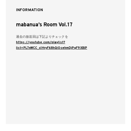
INFORMATION
mabanua’s Room Vol.17
過去の放送回は下記よりチェックを
https://youtube.com/playlist?
list=PL7nWCC_cIHryF68hQiOcehmDjPqF9XBlP