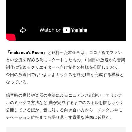
「mabanua’s Room」
と銘打った本企画は、コロナ禍でファン
との交流を深める為にスタートしたもの。11回目の放送から音楽
制作に悩めるクリエイターへ向け制作の模様を公開しており、
今回の放送回ではいよいよミックスを終え1曲が完成する模様と
なっている。
録音時の裏技や楽器の奏法によるニュアンスの違い、オリジナ
ルのミックス方法など1曲が完成するまでのスキルを惜しげなく
公開しているほか、音に対する向き合い方から、メンタルやモ
チベーション維持までも語り尽くす貴重な映像は必見だ。