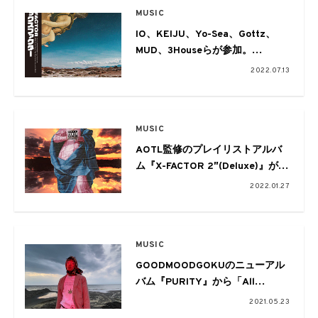
MUSIC
IO、KEIJU、Yo-Sea、Gottz、
MUD、3Houseらが参加。
AOTLのコンピレーション『X-
2022.07.13
FACTOR』、
『X-FACTOR 2 “Deluxe”』がアナ
ログ化
MUSIC
AOTL監修のプレイリストアルバ
ム『X-FACTOR 2″(Deluxe)』がリ
リース。GOODMOODGOKU、
2022.01.27
Yo-Sea、3House、HIYADAMらが
参加
MUSIC
GOODMOODGOKUのニューアル
バム『PURITY』から「All
Right」のオフィシャル・ビジュ
2021.05.23
アライザーが公開