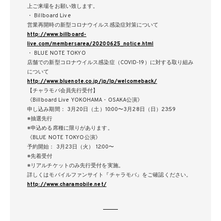
上ご来場をお願い致します。
・ Billboard Live
営業再開時の新型コロナウイルス感染症対策について
http://www.billboard-
live.com/membersarea/20200625_notice.html
・ BLUE NOTE TOKYO
店舗での新型コロナウイルス感染症（COVID-19）に対する取り組み
について
http://www.bluenote.co.jp/jp/lp/welcomeback/
【チャラモバ会員先行受付】
《Billboard Live YOKOHAMA・OSAKA公演》
申し込み期間： 3月20日（土）10:00〜3月28日（日）23:59
※抽選先行
※申込める席種に限りがあります。
《BLUE NOTE TOKYO公演》
予約開始： 3月23日（火） 12:00〜
※先着受付
※リアルチケットのみ先行受付を実施。
詳しくはモバイルファンサイト『チャラモバ』をご確認ください。
http://www.charamobile.net/