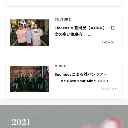
CULTURE
Licaxxx × 荒田洸（WONK）「注
文の多い晩餐会」
vol.07 〜Charaの巻〜
2020.01.11
MUSIC
Suchmosによる対バンツアー
「The Blow Your Mind TOUR
2020」の第一弾にcero、ペトロ
2020.01.06
ールズ、松任谷由実らが発表