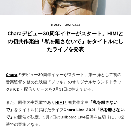
MUSIC
2021.03.22
Charaデビュー30周年イヤーがスタート。HIMIと
の初共作楽曲「私を離さないで」をタイトルにし
たライブを発表
Chara
のデビュー30周年イヤーがスタート。第一弾として初の
音楽監督を務めた映画『ゾッキ』のオリジナルサウンドトラッ
クのCD・配信リリースを3月31日に控えている。
また、同作の主題歌であり
HIMI
と初共作楽曲
「私を離さない
で」
をタイトルに掲げたライブ
Chara Live 2021「私を離さない
で」
の開催が決定。5月7日のBillboard Live横浜を皮切りに、8公
演での実施となる。