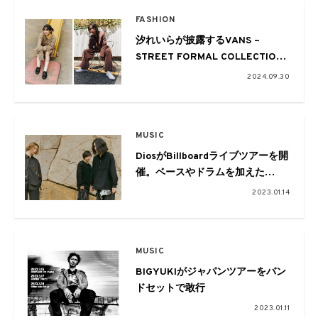
FASHION
汐れいらが披露するVANS –
STREET FORMAL COLLECTION
軸の秋コーデ
2024.09.30
MUSIC
DiosがBillboardライブツアーを開
催。ベースやドラムを加えた
Billboard限定編成で実施
2023.01.14
MUSIC
BIGYUKIがジャパンツアーをバン
ドセットで敢行
2023.01.11