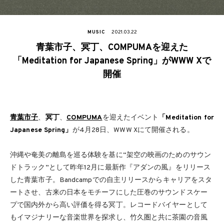
MUSIC
2021.03.22
青葉市子、冥丁、COMPUMAを迎えた
「Meditation for Japanese Spring」がWWW Xで
開催
青葉市子
、
冥丁
、
COMPUMA
を迎えたイベント
「Meditation for
Japanese Spring」
が4月28日、WWW Xにて開催される。
沖縄や奄美の離島を巡る体験を基に“架空の映画のためのサウン
ドトラック”として昨年12月に最新作『アダンの風』をリリース
した青葉市子。Bandcampでの自主リリースからキャリアをスタ
ートさせ、古来の日本をモチーフにした圧巻のサウンドスケー
プで国内外から高い評価を得る冥丁。レコードバイヤーとして
もイマジナリーな音楽世界を探求し、竹久圏と共に茶園の音風