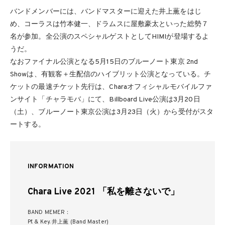
バンドメンバーには、バンドマスターに迎えた井上薫をはじ
め、コーラスは竹本健一、ドラムスに屋敷豪太といった総勢７
名が参加。全公演のスペシャルゲストとしてHIMIが登場するよ
うだ。
なおファイナル公演となる5月15日のブルーノート東京 2nd
Showは、有観客＋生配信のハイブリット公演となっている。チ
ケットの最速チケット先行は、Charaオフィシャルモバイルファ
ンサイト「チャラモバ」にて、Billboard Live公演は3月20日
（土）、ブルーノート東京公演は3月23日（火）から受付がスタ
ートする。
INFORMATION
Chara Live 2021 「私を離さないで」
BAND MEMER：
Pf. & Key. 井上薫 (Band Master)