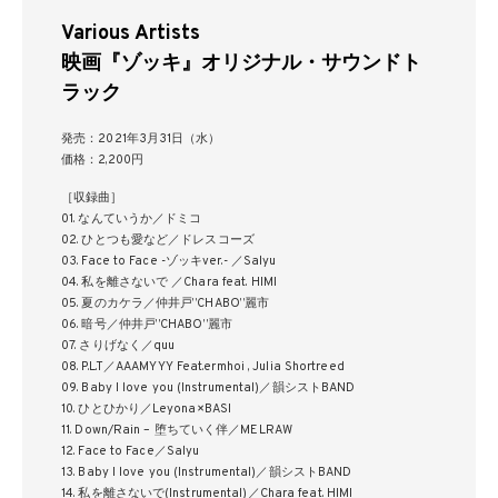
Various Artists
映画『ゾッキ』オリジナル・サウンドト
ラック
発売：2021年3月31日（水）
価格：2,200円
［収録曲］
01. なんていうか／ドミコ
02. ひとつも愛など／ドレスコーズ
03. Face to Face -ゾッキver.- ／Salyu
04. 私を離さないで ／Chara feat. HIMI
05. 夏のカケラ／仲井戸”CHABO”麗市
06. 暗号／仲井戸”CHABO”麗市
07. さりげなく／quu
08. P.L.T／AAAMYYY Feat.ermhoi , Julia Shortreed
09. Baby I love you (Instrumental)／韻シストBAND
10. ひとひかり／Leyona×BASI
11. Down/Rain – 堕ちていく伴／MELRAW
12. Face to Face／Salyu
13. Baby I love you (Instrumental)／韻シストBAND
14. 私を離さないで(Instrumental)／Chara feat. HIMI