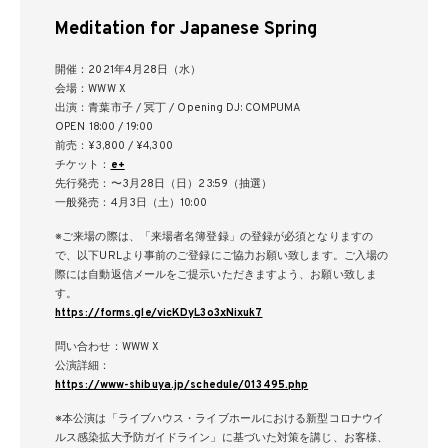
Meditation for Japanese Spring
開催：2021年4月28日（水）
会場：WWW X
出演：青葉市子 / 冥丁 / Opening DJ: COMPUMA
OPEN 18:00 / 19:00
前売：¥3,800 / ¥4,300
チケット：
e+
先行発売：〜3月28日（日）23:59（抽選）
一般発売：4月3日（土）10:00
※ご来場の際は、「来場者名簿登録」の登録が必須となりますの
で、以下URLより事前のご登録にご協力お願い致します。ご入場の
際には自動返信メールをご提示いただきますよう、お願い致しま
す。
https://forms.gle/vicKDyL3o3xNixuk7
問い合わせ：WWW X
公演詳細：
https://www-shibuya.jp/schedule/013495.php
※本公演は「ライブハウス・ライブホールにおける新型コロナウイ
ルス感染拡大予防ガイドライン」に基づいた対策を講じ、お客様、