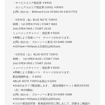
・サービスエリア指定席 ￥8900
・カジュアルエリア指定席 (1dr付) ￥8,900
お問い合わせ： Billboard Live OSAKA 06-6342-7722
・5月14日（金）BLUE NOTE TOKYO
時間： 1st OPEN 17:00 / START 18:00
2nd OPEN 19:45 / START 20:30
ミュージックチャージ： 指定席￥9,500
※席種により別途シート・チャージがかかります。
お問い合わせ： ブルーノート東京 03-5485-0088
※12:00am〜9:00pm(土日祝日は8:00pm)
・5月15日（土） BLUE NOTE TOKYO
時間： 1st OPEN 16:00 / START 17:00
2nd OPEN 19:00 / START 20:00
ミュージックチャージ： 指定席￥9,500
※席種により別途シート・チャージがかかります。
配信視聴料金： ￥3,000
※BLUE NOTE TOKYO会員は￥2,000
※2ndのみライブ配信致します。（配信視聴チケット発売3月29日
（月）18:00開始）
お問い合わせ： ブルーノート東京 03-5485-0088
※12:00am〜9:00pm(土日祝日は8:00pm)
※コロナ感染症対策・飲食提供対応に関しまして、詳細をご確認の