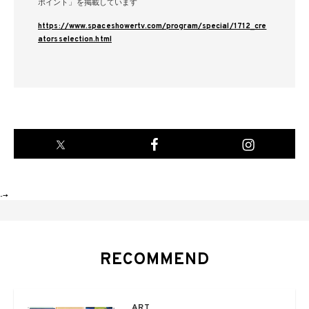
ポイント」を掲載しています
https://www.spaceshowertv.com/program/special/1712_cre
atorsselection.html
-->
RECOMMEND
ART