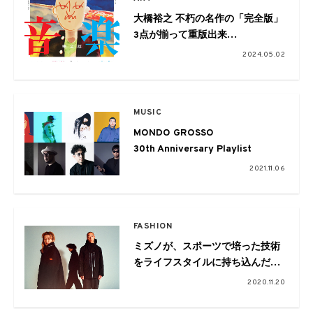
大橋裕之 不朽の名作の「完全版」
3点が揃って重版出来
高円寺で原画展も開催決定
2024.05.02
MUSIC
MONDO GROSSO
30th Anniversary Playlist
2021.11.06
FASHION
ミズノが、スポーツで培った技術
をライフスタイルに持ち込んだ新
たなプロジェクト「EM
2020.11.20
SELECTION」がスタート