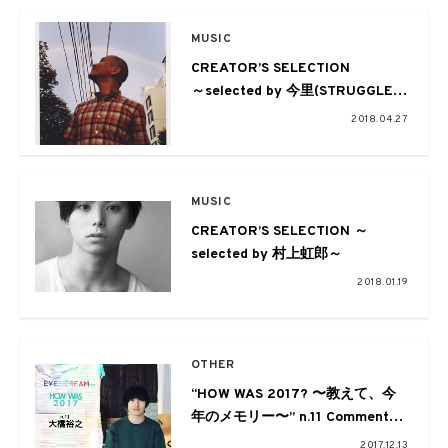
MUSIC
CREATOR’S SELECTION
～selected by 今里(STRUGGLE
FOR PRIDE)～
2018.04.27
MUSIC
CREATOR’S SELECTION ～
selected by 村上虹郎～
2018.01.19
OTHER
“HOW WAS 2017? 〜教えて、今
年のメモリー〜” n.11 Commented
by 大橋裕之
2017.12.13