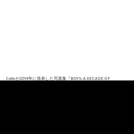
Colinが2019年に発表した写真集『BOYS:A DECADE OF
SKATEBOARDING IN NYC』は008年から2019年にかけてのNY
のスケートボードシーンの姿を捉えたものであったが、今作
『Disappear Into Earth』に掲げているのは、よりパーソナルな
テーマ。彼自身が 2014年から2020年にかけて行った、6度のロ
ードトリップのドキュメンタリーとなっている。
風景や物体、友人、考え、好奇心。ここに記録されているもの