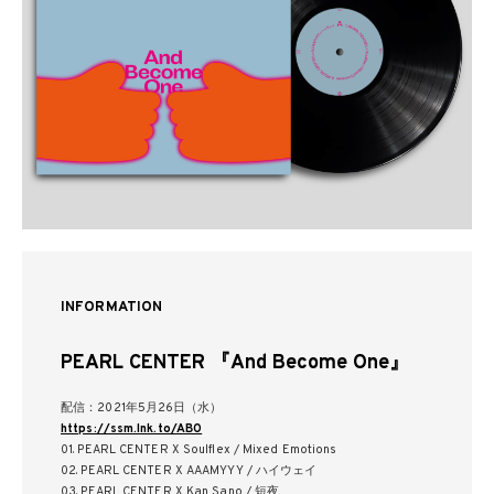
INFORMATION
PEARL CENTER 『And Become One』
配信：2021年5月26日（水）
https://ssm.lnk.to/ABO
01. PEARL CENTER X Soulflex / Mixed Emotions
02. PEARL CENTER X AAAMYYY / ハイウェイ
03. PEARL CENTER X Kan Sano / 短夜