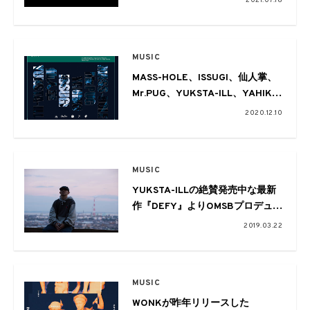
2021.07.16
&MV公開
MUSIC
MASS-HOLE、ISSUGI、仙人掌、
Mr.PUG、YUKSTA-ILL、YAHIKO
からなる1982sの作品『82S /
2020.12.10
SOUNDTRACK』がリリース
MUSIC
YUKSTA-ILLの絶賛発売中な最新
作『DEFY』よりOMSBプロデュー
スの楽曲「SELFISH」のMVが新た
2019.03.22
に公開
MUSIC
WONKが昨年リリースした