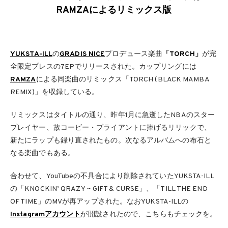
RAMZAによるリミックス版
YUKSTA-ILL
の
GRADIS NICE
プロデュース楽曲
「TORCH」
が完
全限定プレスの7EPでリリースされた。カップリングには
RAMZA
による同楽曲のリミックス「TORCH (BLACK MAMBA
REMIX)」を収録している。
リミックスはタイトルの通り、昨年1月に急逝したNBAのスター
プレイヤー、故コービー・ブライアントに捧げるリリックで、
新たにラップも録り直されたもの。次なるアルバムへの布石と
なる楽曲でもある。
合わせて、YouTubeの不具合により削除されていたYUKSTA-ILL
の「KNOCKIN’ QRAZY ~ GIFT & CURSE」、「TILL THE END
OF TIME」のMVが再アップされた。なおYUKSTA-ILLの
Instagramアカウント
が開設されたので、こちらもチェックを。