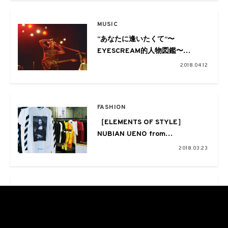
MUSIC
“あなたに逢いたくて”〜
EYESCREAM的人物図鑑〜
Page.02 神出鬼没のスーパーバン
2018.04.12
ド、“GOD”
FASHION
［ELEMENTS OF STYLE］
NUBIAN UENO from
EYESCREAM NO.164
2018.03.23
MUSIC
CREATOR’S SELECTION ～
selected by 村上虹郎～