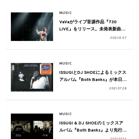
MUSIC
VaVaがライブ音源作品『730
LIVE』をリリース。未発表新曲
「バハムート」も収録
2021.12.07
MUSIC
ISSUGIとDJ SHOEによるミックス
アルバム『Both Banks』が本日発
売。インタビュー映像がYouTube
2021.07.28
にて公開
MUSIC
ISSUGI & DJ SHOEのミックスア
ルバム『Both Banks』より先行シ
ングル「Both Banks」が配信