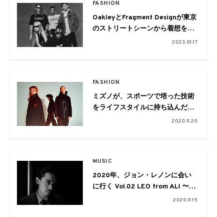
FASHION
OakleyとFragment Designが東京
のストリートシーンから着想を得
たコレクションを発売
2023.01.17
FASHION
ミズノが、スポーツで培った技術
をライフスタイルに持ち込んだ新
たなプロジェクト「EM
2020.11.20
SELECTION」がスタート
MUSIC
2020年、ジョン・レノンに会い
に行く Vol.02 LEO from ALI 〜ニ
ューベスト盤『GIMME SOME
2020.11.15
TRUTH.』を聴いて〜