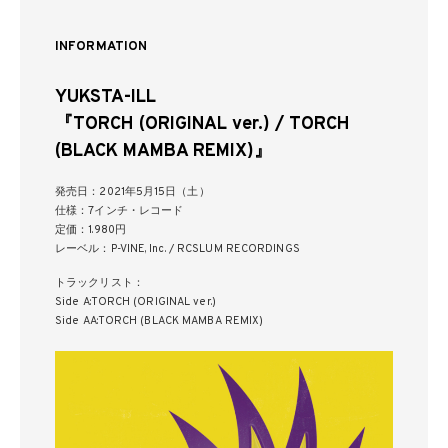
INFORMATION
YUKSTA-ILL
『TORCH (ORIGINAL ver.) / TORCH
(BLACK MAMBA REMIX)』
発売日：2021年5月15日（土）
仕様：7インチ・レコード
定価：1.980円
レーベル：P-VINE, Inc. / RCSLUM RECORDINGS
トラックリスト：
Side A:TORCH (ORIGINAL ver.)
Side AA:TORCH (BLACK MAMBA REMIX)