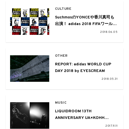
CULTURE
SuchmosのYONCEや香川真司も
出演！ adidas 2018 FIFAワールド
カップ ロシア™開幕を記念したム
2018.06.05
ービーが公開
OTHER
REPORT: adidas WORLD CUP
DAY 2018 by EYESCREAM
2018.05.31
MUSIC
LIQUIDROOM 13TH
ANNIVERSARY UA×KOHH
SPECIAL REPORT！
2017.11.11