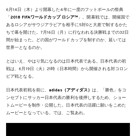
6月14日（木）より開幕した4年に一度のフットボールの祭典
「
2018 FIFAワールドカップ ロシア™
」。開幕戦では、開催国で
あるロシアがサウジアラビアを相手に5対0と大差で制するかた
ちで幕を開けた。7月16日（月）に行なわれる決勝戦までの32日
間が始まった。どの国がワールドカップを制すのか、延いては
世界一となるのか。
とはいえ、やはり気になるのは日本代表である。日本代表の初
戦は、6月19日（火）21時（日本時間）から開催される対コロン
ビア戦となる。
日本代表初戦を前に、
adidas（アディダス）
は、「勝色」をコ
ンセプトにサッカー日本代表の勝利を後押しするため、ショー
トムービーを制作・公開した。日本代表の活躍に願いをこめた
ムービーとなっている。では、ご覧あれ。