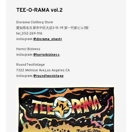
TEE-O-RAMA vol.2
Diorama Clothing Store
愛知県名古屋市中区大須3-15-19 第一竹新ビル1階
tel_052-269-1116
instagram:
@diorama_ohashi
Horror Biziness
instagram:
@horrorbiziness
RoundTwoVintage
7322 Melrose Ave,Los Angeles CA.
instagram:
@roundtwovintage