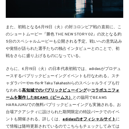
また、初戦となる6月19日（火）の対コロンビア戦の直前に、こ
のショートムービー『勝色 THE NEW STORY 02』の次となる約
5分のスペシャルムービーも公開される予定。戦いへの意気込み
や覚悟が語られた選手たちの独占インタビューとのことで、初
戦をさらに盛り上げるものになっている。
さらに、6月19日（火）の日本代表初戦では、adidasがプロデュ
ースするパブリックビューイングイベントも行なわれる。スチ
ャダラパーやm-flo☆Taku Takahashiらのスペシャルライブも行
なわれる
高知城でのパブリックビューイング
や
コラボユニフォ
ームを製作したBEAMS（ビームス）
との協同でBEAMS
HARAJUKUでの無料パブリックビューイングも実施される。お
台場アクアシティに設けられた期間限定の特設パークでのイベ
ントも開催される。詳しくは、
adidasのオフィシャルサイト
に
て情報は随時更新されているのでこちらもチェックしてみては