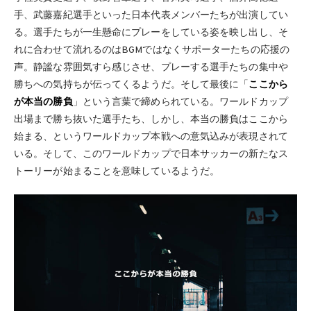
手、武藤嘉紀選手といった日本代表メンバーたちが出演してい
る。選手たちが一生懸命にプレーをしている姿を映し出し、そ
れに合わせて流れるのはBGMではなくサポーターたちの応援の
声。静謐な雰囲気すら感じさせ、プレーする選手たちの集中や
勝ちへの気持ちが伝ってくるようだ。そして最後に「
ここから
が本当の勝負
」という言葉で締められている。ワールドカップ
出場まで勝ち抜いた選手たち、しかし、本当の勝負はここから
始まる、というワールドカップ本戦への意気込みが表現されて
いる。そして、このワールドカップで日本サッカーの新たなス
トーリーが始まることを意味しているようだ。