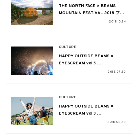
THE NORTH FACE × BEAMS
MOUNTAIN FESTIVAL 2018 フォ
トレポート 〜都市と街を繋ぐ新た
2018.10.24
な形〜
CULTURE
HAPPY OUTSIDE BEAMS ×
EYESCREAM vol.5
〜Sweet Love Shower 2018〜
2018.09.20
CULTURE
HAPPY OUTSIDE BEAMS ×
EYESCREAM vol.3
〜頂-ITADAKI- 2018〜
2018.06.28