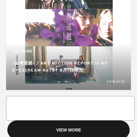
CULTURE
-台湾巡廻- / ART AUCTION REPORT in NY
EYESCREAM No.167 8月1日発売
2018.07.31
VIEW MORE