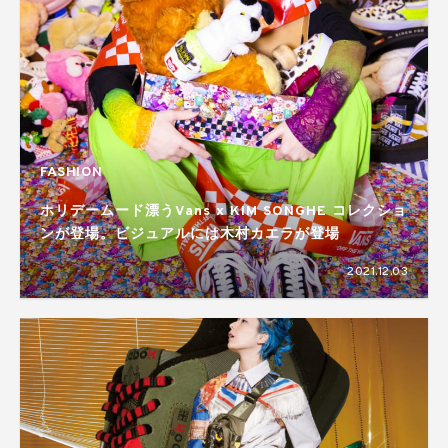
FASHION
ホリデームード漂うVans x KIM SONGHE コレクショ
ンが登場。ビジュアルには木村カエラが登場
2021.12.03