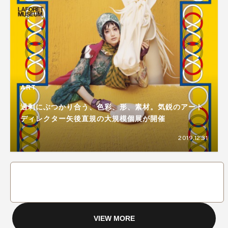
ART
過剰にぶつかり合う、色彩、形、素材。気鋭のアート
ディレクター矢後直規の大規模個展が開催
2019.12.31
VIEW MORE