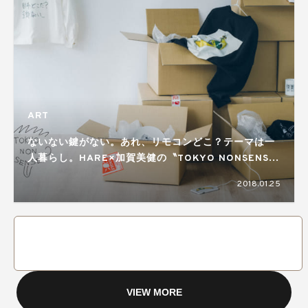
ART
ないない鍵がない。あれ、リモコンどこ？テーマは一
人暮らし。HARE×加賀美健の〝TOKYO NONSENSE
vol.2〝。
2018.01.25
VIEW MORE