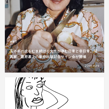
ART
玉ネギの皮をむき続ける女性が孕む日常と非日常。写
真家・題府基之の新作出版記念サイン会が開催
2019.11.29