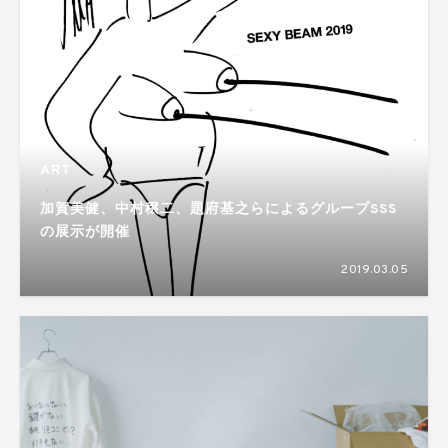
ART
加賀美健、中村穣二、題府基之らによるグループSSS
の展示が開催
2019.03.05