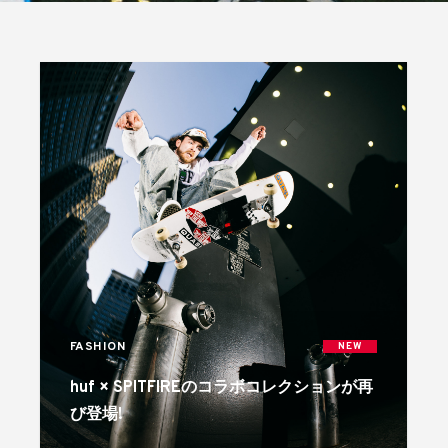
FASHION
NEW
huf × SPITFIREのコラボコレクションが再
び登場!