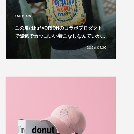
FASHION
この夏はhuf×ORIONのコラボプロダクト
で陽気でカッコいい着こなしなんていかが
でしょう?
2026.07.30