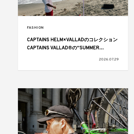
FASHION
CAPTAINS HELM×VALLADのコレクション
CAPTAINS VALLAD®の“SUMMER
BREEZE”が展開中
2026.07.29