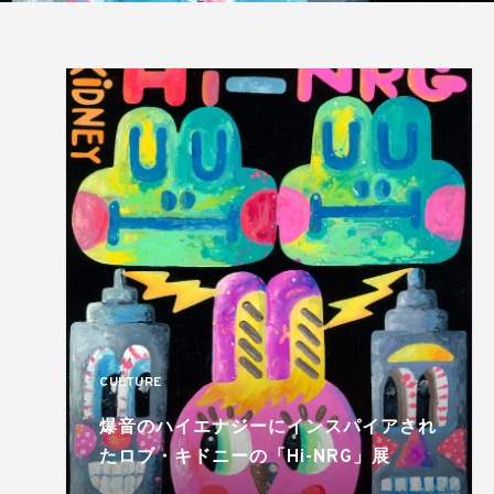
CULTURE
爆音のハイエナジーにインスパイアされ
たロブ・キドニーの「Hi-NRG」展