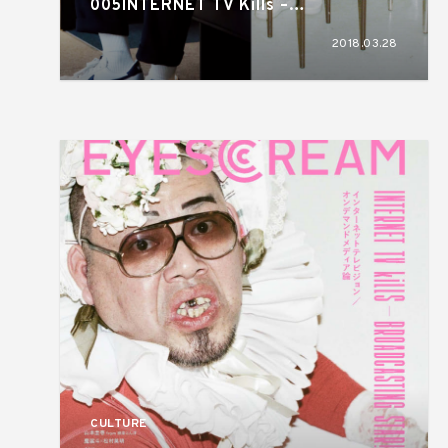
005INTERNET TV Kills –
BROADCASTING STAR! from
2018.03.28
EYESCREAM NO.164
CULTURE