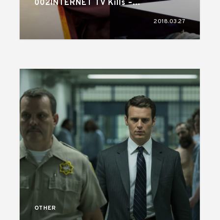
002INTERNET TV Kills –
BROADCASTING STAR! from
2018.03.27
EYESCREAM NO.164
OTHER