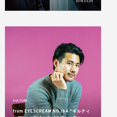
2018.03.29
EYESCREAM NO.164
CULTURE
from EYESCREAM NO.164 “ギルティ