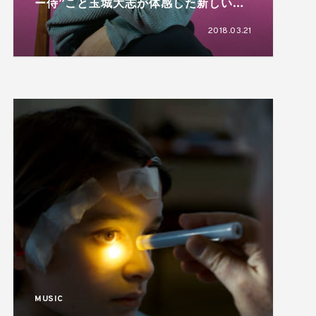
ー侍”こと玉城大志が体感した新しいメ
ディアとはINTERNET TV Kills –
2018.03.21
BROADCASTING STAR! “The Actor ”
MUSIC