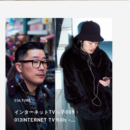
CULTURE
インターネットTVっ子009・
013INTERNET TV Kills –
BROADCASTING STAR! from