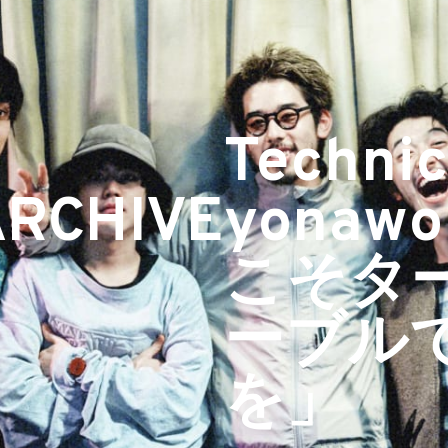
Technic
ARCHIVE
yonaw
こそタ
ーブル
を」