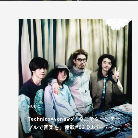
MUSIC
Technics×yonawo「今こそターンテー
ブルで音楽を」連載#03 DJパーティ at
EBISU BATICA