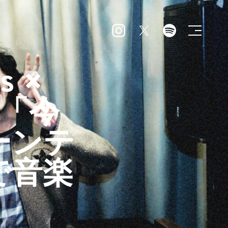
s ×
o「今
ーンテ
で音楽