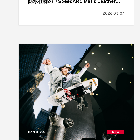
防水仕様の「SpeedARC Matis Leather
Waterproof」が登場
2026.08.07
FASHION
NEW