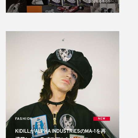
2026.08.07
FASHION
NEW
KIDILLがALPHA INDUSTRIESのMA-1を再