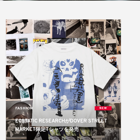
FASHION
NEW
ECSTATIC RESEARCHがDOVER STREET
MARKET限定Tシャツを発売