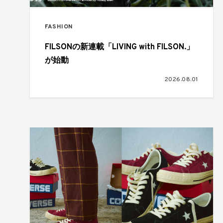
FASHION
FILSONの新連載「LIVING with FILSON.」
が始動
2026.08.01