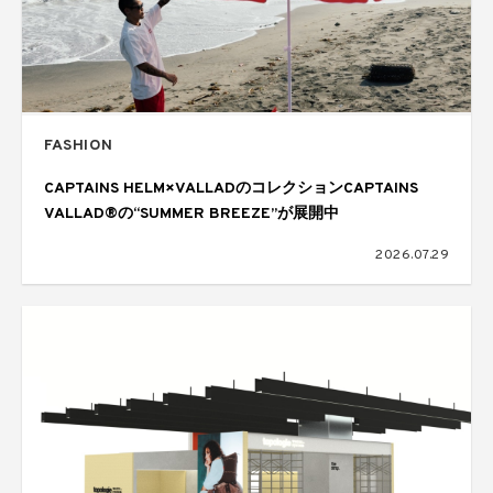
FASHION
CAPTAINS HELM×VALLADのコレクションCAPTAINS
VALLAD®の“SUMMER BREEZE”が展開中
2026.07.29