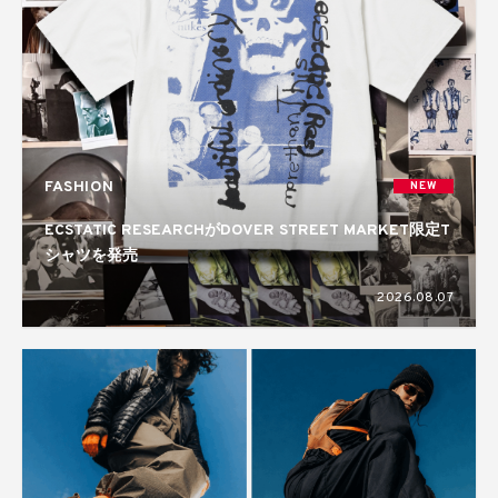
FASHION
NEW
ECSTATIC RESEARCHがDOVER STREET MARKET限定T
シャツを発売
2026.08.07