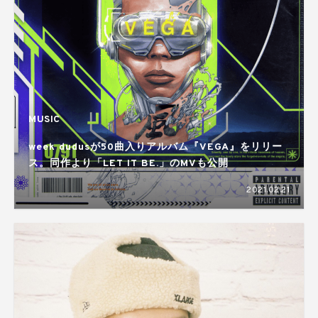
MUSIC
week dudusが50曲入りアルバム『VEGA』をリリー
ス。同作より「LET IT BE.」のMVも公開
2021.02.21