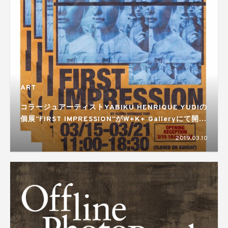
ART
コラージュアーティストYABIKU HENRIQUE YUDIの
個展“FIRST IMPRESSION”がW+K+ Galleryにて開
催。
2019.03.10