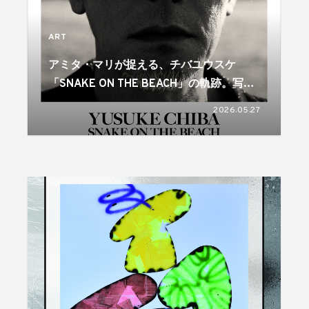
ART
アミタ・マリが捉える、チバユウスケ
「SNAKE ON THE BEACH」の軌跡。写真
集発売＆写真展開催
2026.05.27