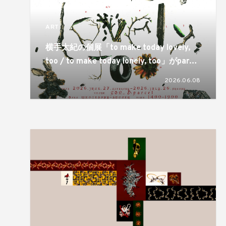
ART
横手太紀の個展「to make today lovely,
too / to make today lonely, too」がparcel
とCON_の2会場で開催。同じものが視点ひ
2026.06.08
とつで反転するという両義性が静かに差し
出される