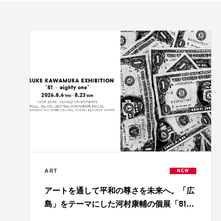
ART
NEW
アートを通して平和の尊さを未来へ。「広
島」をテーマにした河村康輔の個展「81 –
eighty-one」開催