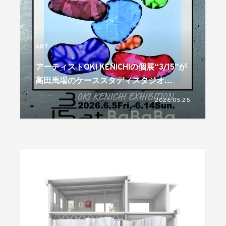
ART
アーティストOKI KENICHIの個展“3/15”が
高田馬場のケーススタディスタジオ
BaBaBaで6月5日より開催
2026.05.25