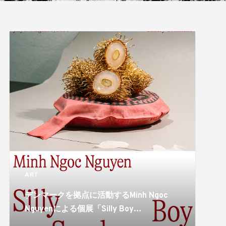
ART
デンマークを拠点に活動するMinh Ngoc
Nguyenによる個展「Silly Boy
Syndrome」がgallery communeで開催。