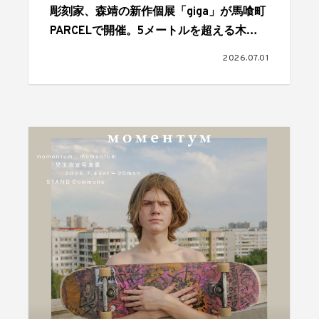
彫刻家、森靖の新作個展「giga」が馬喰町
PARCELで開催。5メートルを超える木彫
作品が発表される
2026.07.01