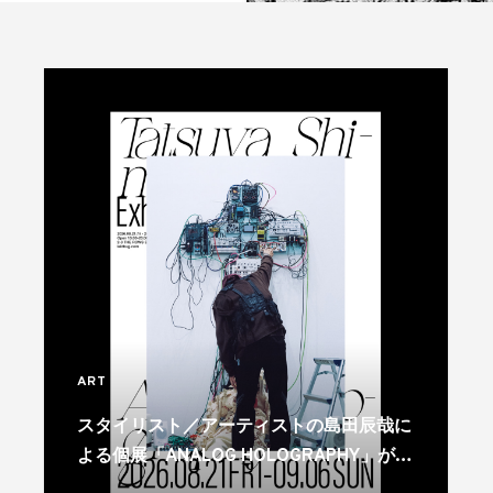
ART
スタイリスト／アーティストの島田辰哉に
よる個展「ANALOG HOLOGRAPHY」が代
官山で開催