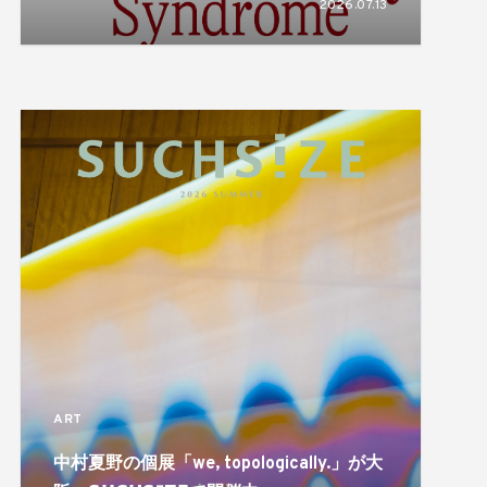
2026.07.13
揺れ動き、形づくられるアイデンティティ
のあり方を描き出す
ART
中村夏野の個展「we, topologically.」が大