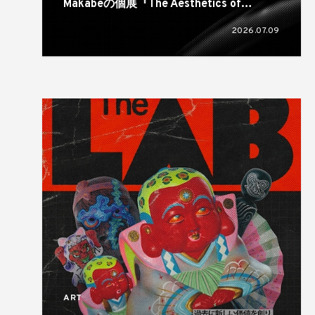
Makabeの個展『The Aesthetics of
Rubber Wrinkles』が奈良のsonatineで開
2026.07.09
催
ART