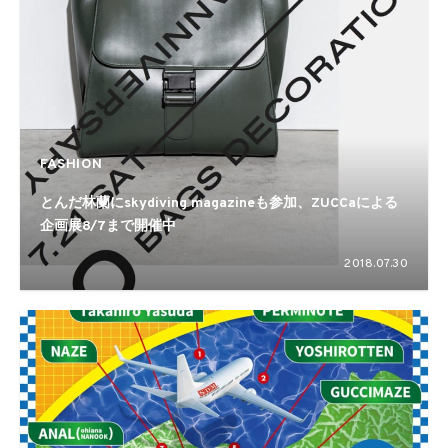
FASHION
とんだ林蘭にskydiving magazineも参加、ZUCCaによる
企画展8/7まで開催中
2018.07.30