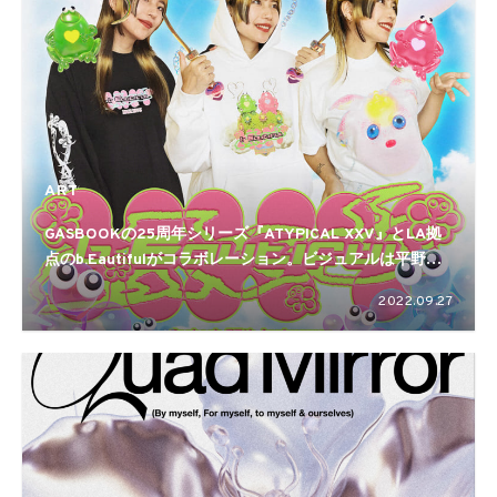
ART
GASBOOKの25周年シリーズ『ATYPICAL XXV』とLA拠
点のb.Eautifulがコラボレーション。ビジュアルは平野正
子が担当
2022.09.27