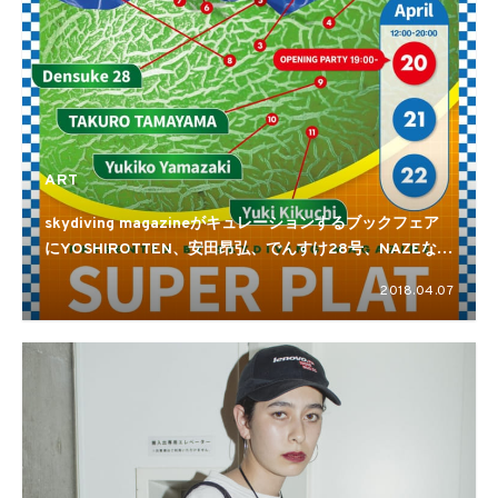
ART
skydiving magazineがキュレーションするブックフェア
にYOSHIROTTEN、安田昂弘、でんすけ28号、NAZEなど
参加
2018.04.07