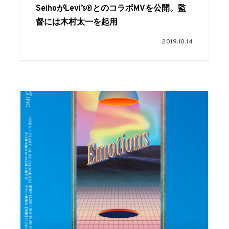
SeihoがLevi’s®とのコラボMVを公開。監
督には木村太一を起用
2019.10.14