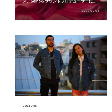
ス。Seihoをサウンドプロデューサーに迎
えた「I’ll go to the moon」を先行配信
2020.09.04
CULTURE