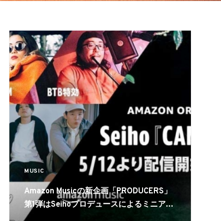
MUSIC
Amazon Musicの新企画「PRODUCERS」
第1弾はSeihoプロデュースによるミニアル
バム『CAMP』を独占配信。KID