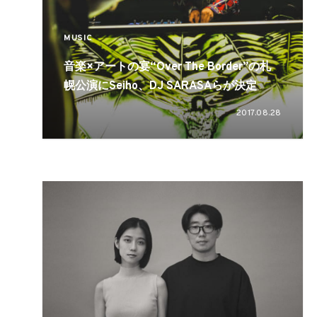
MUSIC
音楽×アートの宴“Over The Border”の札
幌公演にSeiho、DJ SARASAらが決定
2017.08.28