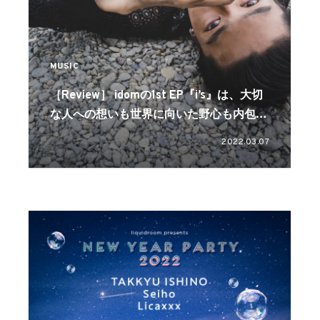
MUSIC
［Review］ idomの1st EP『i’s』は、大切
な人への想いも世界に向いた野心も内包し
た、聴覚も視覚も刺激する渾身の作品に
2022.03.07