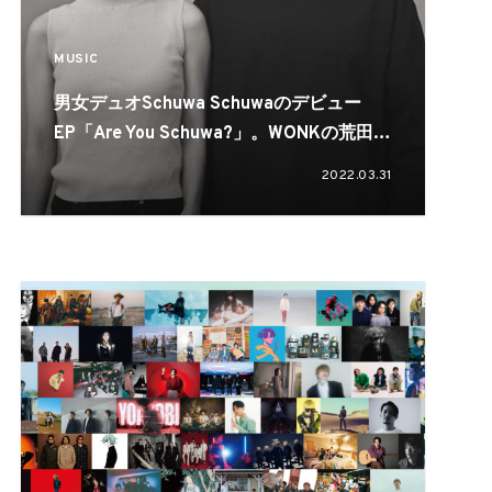
MUSIC
男女デュオSchuwa Schuwaのデビュー
EP「Are You Schuwa?」。WONKの荒田
洸、井上幹らが参加
2022.03.31