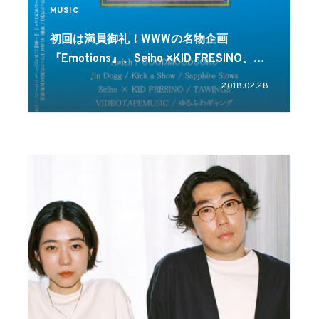
MUSIC
初回は満員御礼！WWWの名物企画
『Emotions』、Seiho ×KID FRESINO、ゆ
るふわギャング、韓国からは”CIFIKA”など
2018.02.28
が出演