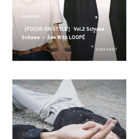
FASHION
［FOCUS ON STYLE］ Vol.2 Schuwa
Schuwa － See With LOOPÉ
2022.04.07