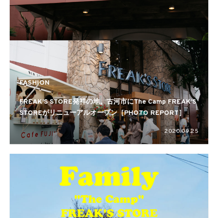
FASHION
FREAK’S STORE発祥の地。古河市にThe Camp FREAK’S
STOREがリニューアルオープン［PHOTO REPORT］
2020.09.25