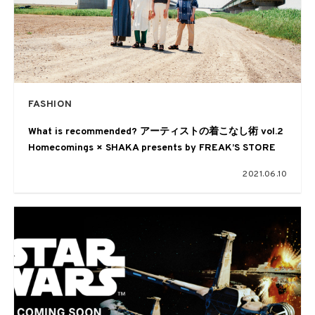
FASHION
What is recommended? アーティストの着こなし術 vol.2
Homecomings × SHAKA presents by FREAK’S STORE
2021.06.10