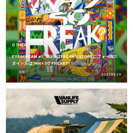
OTHER
EYESCREAM alt. 第3弾はFREAK’S STOREにフォーカス
タイトルは”WHY SO FREAK?”
2021.09.29