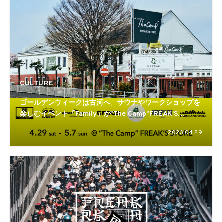
CULTURE
ゴールデンウィークは古河へ。サウナやワークショップを
楽しむイベント「Family」が”The Camp”FREAK’S
STOREで
2023.04.29