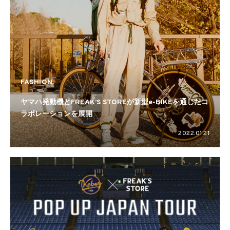
FASHION
ヤマハ発動機とFREAK’S STOREが新型e-BIKEを通じたコ
ラボレーションを展開
2022.01.21