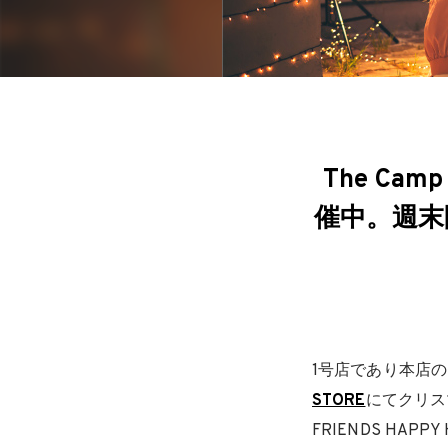
The Ca
催中。週末
1号店であり本店のF
STORE
にてクリス
FRIENDS HA