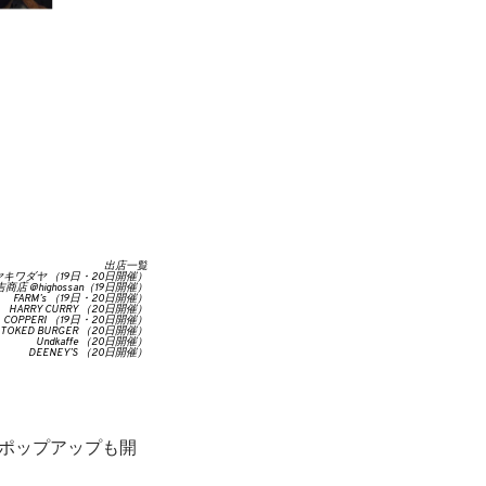
出店⼀覧
キワダヤ （19⽇・20⽇開催）
店 @highossan（19⽇開催）
FARM’s （19⽇・20⽇開催）
HARRY CURRY （20⽇開催）
COPPERI （19⽇・20⽇開催）
STOKED BURGER （20⽇開催）
Undkaffe （20⽇開催）
DEENEY’S （20⽇開催）
たポップアップも開