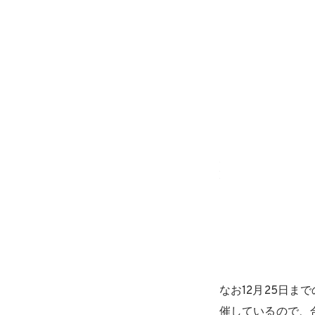
⽇程:12⽉19⽇20⽇
① 12:30〜14:30
② 15:00〜17:00
定員⼈数6名 （予約制：お問い合わせは店舗までお願いいたします）
料⾦:¥3000/名
⼿袋、空ペットボトル（1-1.5L）※店頭でも予備の準備をいたします。
なお12月25日
催しているので、