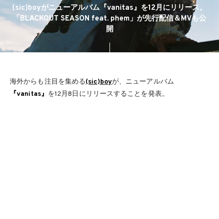
(sic)boyがニューアルバム『vanitas』を12月にリリース。
「BLACKOUT SEASON feat. phem」が先行配信＆MVも公
開
海外からも注目を集める
(sic)boy
が、ニューアルバム
『vanitas』
を12月8日にリリースすることを発表。