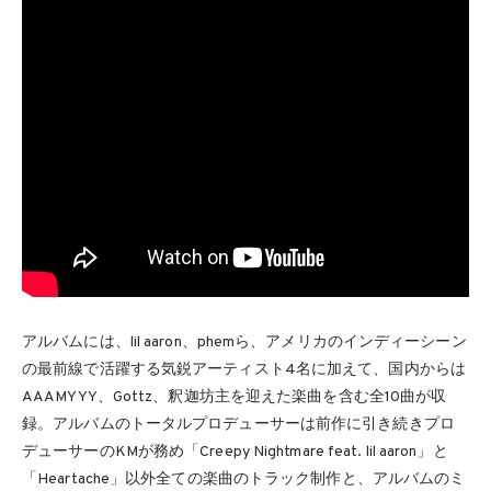
アルバムには、lil aaron、phemら、アメリカのインディーシーン
の最前線で活躍する気鋭アーティスト4名に加えて、国内からは
AAAMYYY、Gottz、釈迦坊主を迎えた楽曲を含む全10曲が収
録。アルバムのトータルプロデューサーは前作に引き続きプロ
デューサーのKMが務め「Creepy Nightmare feat. lil aaron」と
「Heartache」以外全ての楽曲のトラック制作と、アルバムのミ