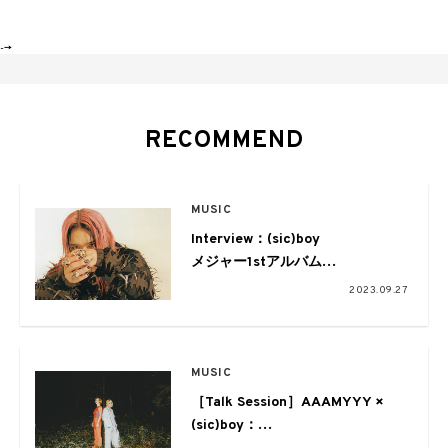
-->
RECOMMEND
MUSIC
Interview：(sic)boy
メジャー1stアルバム
『HOLLOW』にこめた想い
2023.09.27
MUSIC
［Talk Session］AAAMYYY ×
(sic)boy：