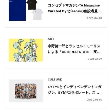
コンセプトマガジン“A Magazine
Curated By”がsacaiの創設者兼デ
ザイナー 阿部千登勢をゲストキュ
2023.06.30
レーターに。限定Tシャツも展開
ART
水野健一郎とラッセル・モーリス
による「ALTERED STATE – 変更
された状態 -」展が開催
2021.03.09
CULTURE
EYTYSとインディペンデントマガ
ジン、EY!がコラボレート。スペ
シャルイシューを発売
2020.05.16