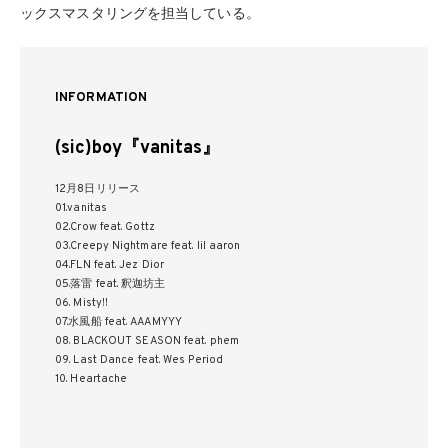
ックスマスタリングを担当している。
INFORMATION
(sic)boy『vanitas』
12月8日リリース
01.vanitas
02.Crow feat. Gottz
03.Creepy Nightmare feat. lil aaron
04.FLN feat. Jez Dior
05.落雷 feat. 釈迦坊主
06. Misty!!
07.⽔⾵船 feat. AAAMYYY
08. BLACKOUT SEASON feat. phem
09. Last Dance feat. Wes Period
10. Heartache