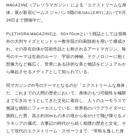
MAGAZINE（プレソラマガジン）による「エクストリームな身
体」展が新宿ビームス ジャパン5階のB GALLERYにおいて11月
29日まで開催中だ。
PLETHORA MAGAZINEは、50×70cmという雑誌としては規格
外の大判サイズとヒンドゥー教寺院の印刷技術を用いて構成さ
れ、その存在自体が芸術作品とも称されるアートマガジン。毎
号のテーマは生命のルーツ、宇宙の神秘、テクノロジーに抱く
想像力など幅広く、世界にある詩的な美と物語をビジュアルか
ら喚起させるメディアとして知られている。
同マガジンの11号のテーマとなるのが「エクストリームな身体」
だ。これまでの人間の歴史において、身体のもつ可能性を極限
まで引き出そうとしてきた文化に着目し、人々のユーモラスで
無謀な挑戦にフォーカスしている。世界初のパラグライダーに
挑戦した男、高さ約30mもの木の塔から命がけで飛び降りるメ
ラネシアの儀式、古事記の時代から続く相撲の歴史と文化、そ
して現代のエクストリーム・スポーツまで、“常軌を逸した身