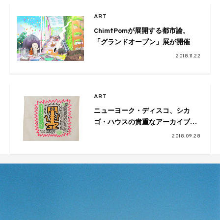
ART
Chim↑Pomが展開する都市論。
「グランドオープン」展が開催
2018.11.22
ART
ニューヨーク・ディスコ、シカ
ゴ・ハウスの貴重なアーカイブが
公開。「Wild Life Archive」展が
2018.09.28
開催