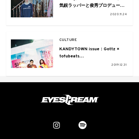
気鋭ラッパーと俊秀プロデューサ
ーが描く順理成章な混沌
2020.11.24
CULTURE
KANDYTOWN issue：Gottz ×
tofubeats
Talk SESSION from EYESCREAM
2019.12.31
No.173