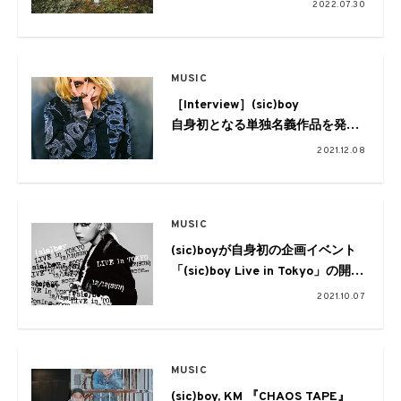
新しい表現を追い求めて
2022.07.30
MUSIC
［Interview］(sic)boy
自身初となる単独名義作品を発表
ラップロッカーは刹那の先にある
2021.12.08
恒久へ
MUSIC
(sic)boyが⾃⾝初の企画イベント
「(sic)boy Live in Tokyo」の開催
を発表。lil aaronを迎えた新曲
2021.10.07
「Creepy Nightmare feat. lil
aaron」のMVも公開
MUSIC
(sic)boy, KM 『CHAOS TAPE』