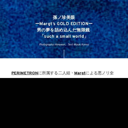
孫ノ珍美眼
ーMargt’s GOLD EDITIONー
男の夢を詰め込んだ無限鏡 
「such a small world」
Photography-Himawari、Text-Mizuki Kanno
PERIMETRON
に所属する二人組・
Margt
による悪ノリ全
開通販企画。「ニーズがないモノほど、価値がある」をモ
ットーに、スーパー・エクスクルーシブなプロダクト、通
称
『Margt’s Gold Edition』
をその道のプロたちとのタッ
グにより、完全受注で制作（たまに販売も）している。こ
の度、貝印のグルーミングツールブランド
AUGER®
と
EYESCREAMによる
「AUGER®︎ ART ACTION」
にて、前
代未聞のアートピースを爆誕させたMargt。