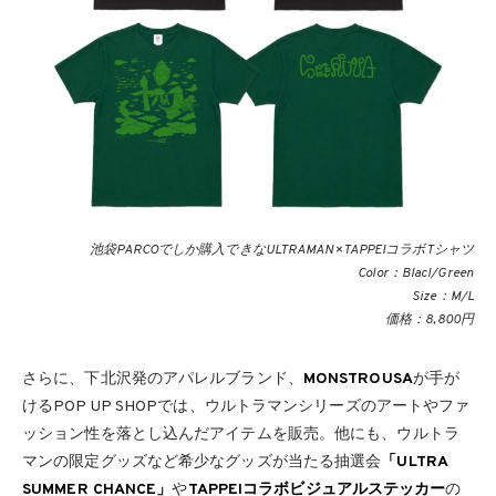
池袋PARCOでしか購入できなULTRAMAN×TAPPEIコラボTシャツ
Color：Blacl/Green
Size：M/L
価格：8,800円
さらに、下北沢発のアパレルブランド、
MONSTROUSA
が手が
けるPOP UP SHOPでは、ウルトラマンシリーズのアートやファ
ッション性を落とし込んだアイテムを販売。他にも、ウルトラ
マンの限定グッズなど希少なグッズが当たる抽選会
「ULTRA
SUMMER CHANCE」
や
TAPPEIコラボビジュアルステッカー
の