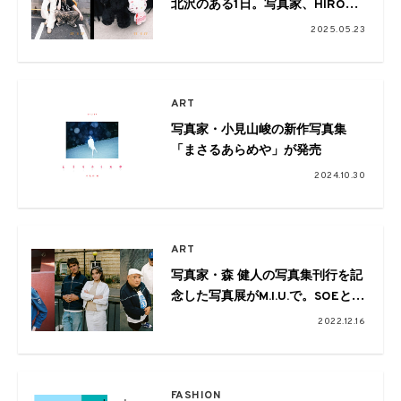
北沢のある1日。写真家、HIROKI
ASANOによるフォトストーリー
2025.05.23
ART
写真家・小見山峻の新作写真集
「まさるあらめや」が発売
2024.10.30
ART
写真家・森 健人の写真集刊行を記
念した写真展がM.I.U.で。SOEとの
コラボアイテムも
2022.12.16
FASHION