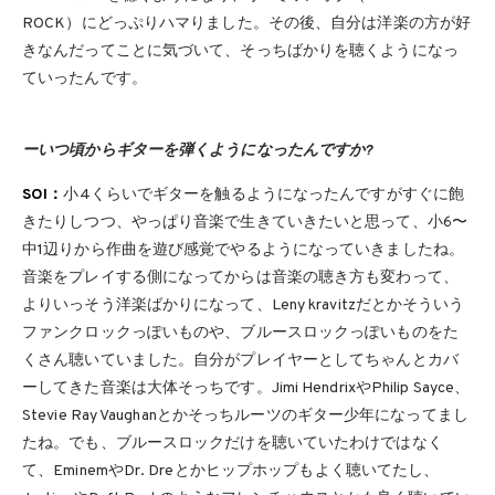
ROCK）にどっぷりハマりました。その後、自分は洋楽の方が好
きなんだってことに気づいて、そっちばかりを聴くようになっ
ていったんです。
ーいつ頃からギターを弾くようになったんですか?
SOI：
小4くらいでギターを触るようになったんですがすぐに飽
きたりしつつ、やっぱり音楽で生きていきたいと思って、小6〜
中1辺りから作曲を遊び感覚でやるようになっていきましたね。
音楽をプレイする側になってからは音楽の聴き方も変わって、
よりいっそう洋楽ばかりになって、Leny kravitzだとかそういう
ファンクロックっぽいものや、ブルースロックっぽいものをた
くさん聴いていました。自分がプレイヤーとしてちゃんとカバ
ーしてきた音楽は大体そっちです。Jimi HendrixやPhilip Sayce、
Stevie Ray Vaughanとかそっちルーツのギター少年になってまし
たね。でも、ブルースロックだけを聴いていたわけではなく
て、EminemやDr. Dreとかヒップホップもよく聴いてたし、