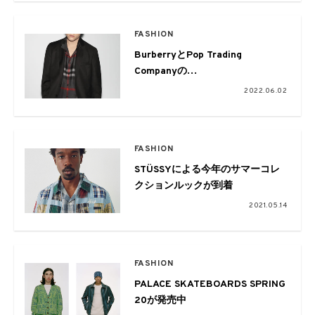
FASHION
BurberryとPop Trading
Companyの
カプセルコレクションがローンチ
2022.06.02
FASHION
STÜSSYによる今年のサマーコレ
クションルックが到着
2021.05.14
FASHION
PALACE SKATEBOARDS SPRING
20が発売中