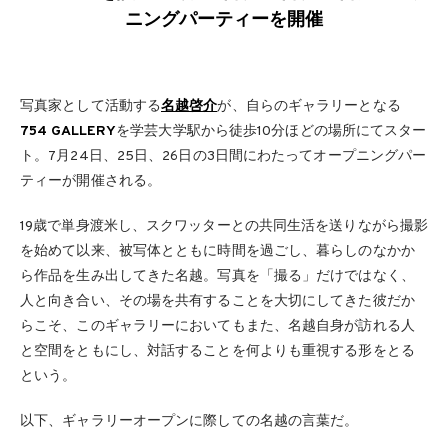
ニングパーティーを開催
写真家として活動する
名越啓介
が、自らのギャラリーとなる
754 GALLERY
を学芸大学駅から徒歩10分ほどの場所にてスター
ト。7月24日、25日、26日の3日間にわたってオープニングパー
ティーが開催される。
19歳で単身渡米し、スクワッターとの共同生活を送りながら撮影
を始めて以来、被写体とともに時間を過ごし、暮らしのなかか
ら作品を生み出してきた名越。写真を「撮る」だけではなく、
人と向き合い、その場を共有することを大切にしてきた彼だか
らこそ、このギャラリーにおいてもまた、名越自身が訪れる人
と空間をともにし、対話することを何よりも重視する形をとる
という。
以下、ギャラリーオープンに際しての名越の言葉だ。