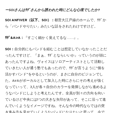
ーSOIさんはｻﾀﾞさんから誘われた時にどんな心境でしたか?
SOI ANFIVER（以下、SOI）：
都営大江戸線のホームで、ｻﾀﾞか
ら「バンドやりたい」みたいな話をされたわけですけど。
ｻﾀﾞ&AirA：
『すごく細かく覚えてるな……』。
SOI：
自分的にもバンドを組むことは想定していなかったことだ
ったんですけど、『まぁ、ｻﾀﾞとならいいか』っていうのが頭に
あったんですよね。ヴォイスはソロアーティストとして活動し
ていきたい人が通う塾でもあったので、ｻﾀﾞが言うように“個を
活かすバンド”をやるというのが、まさに自分のビジョンでし
た。AirAがボーカルとして加入した時にさらにその考えが強く
なっていって、3人が各々自分のカラーを発揮しながら進めるよ
うなバンドにしようと考えたんです。全員が別々の方向を向い
ているけど中央には1つの大きな矢印があって、そこに沿って進
んでいくようなイメージですね。そんな今の時代ならではの突
き進み方を見せていくようなバンドになりたいと思って、今で