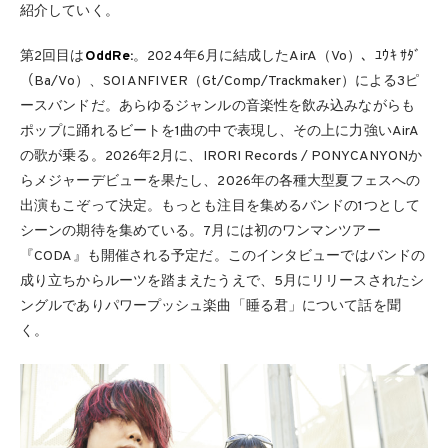
紹介していく。
第2回目は
OddRe:
。2024年6月に結成したAirA（Vo）、ﾕｳｷ ｻﾀﾞ
（Ba/Vo）、SOI ANFIVER（Gt/Comp/Trackmaker）による3ピ
ースバンドだ。あらゆるジャンルの音楽性を飲み込みながらも
ポップに踊れるビートを1曲の中で表現し、その上に力強いAirA
の歌が乗る。2026年2月に、IRORI Records / PONYCANYONか
らメジャーデビューを果たし、2026年の各種大型夏フェスへの
出演もこぞって決定。もっとも注目を集めるバンドの1つとして
シーンの期待を集めている。7月には初のワンマンツアー
『CODA』も開催される予定だ。このインタビューではバンドの
成り立ちからルーツを踏まえたうえで、5月にリリースされたシ
ングルでありパワープッシュ楽曲「睡る君」について話を聞
く。