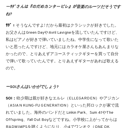
ーｻﾀﾞさんは『のだめカンタービレ』が音楽のルーツだそうです
ね?
ｻﾀﾞ：
そうなんですよ! だから最初はクラシックが好きでした。
お父さんはGreen DayやAvril Lavigneを流していたんですけど、
私はピアノが好きで弾いていましたね。中学生になって歌いた
いと思ったんですけど、地元にはカラオケ屋さんもあんまりな
かったので、とりあえずアコースティックギターを買って自分
で弾いて歌っていたんです。とりあえずギターがあれば歌える
ので。
ーSOIさんはいかがでしょう?
SOI：
幼少期は親が好きなエルレ（ELLEGARDEN）やアジカン
（ASIAN KUNG-FU GENERATION）といった邦ロックが家で流
れていました。海外のバンドだとLinkin Park、Sum 41やThe
Offspring、Fall Out Boyなどですね。小学校に上がってからは
RADWIMPSを聴くようになり、小4でワンオク（ONE OK