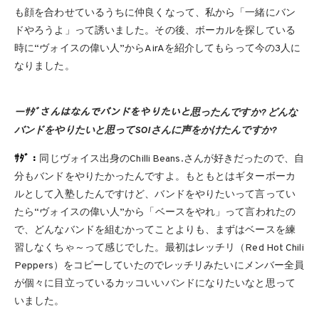
も顔を合わせているうちに仲良くなって、私から「一緒にバン
ドやろうよ」って誘いました。その後、ボーカルを探している
時に“ヴォイスの偉い人”からAirAを紹介してもらって今の3人に
なりました。
ーｻﾀﾞさんはなんでバンドをやりたいと思ったんですか? どんな
バンドをやりたいと思ってSOIさんに声をかけたんですか?
ｻﾀﾞ：
同じヴォイス出身のChilli Beans.さんが好きだったので、自
分もバンドをやりたかったんですよ。もともとはギターボーカ
ルとして入塾したんですけど、バンドをやりたいって言ってい
たら“ヴォイスの偉い人”から「ベースをやれ」って言われたの
で、どんなバンドを組むかってことよりも、まずはベースを練
習しなくちゃ～って感じでした。最初はレッチリ（Red Hot Chili
Peppers）をコピーしていたのでレッチリみたいにメンバー全員
が個々に目立っているカッコいいバンドになりたいなと思って
いました。