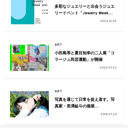
多彩なジュエリーと出会うジュエ
リーイベント「Jewelry Week
2020」が全国各地で開催中
2020.12.09
ART
小田島等と夏目知幸の二人展「コ
ラージュ民芸運動」が開催
2020.07.23
ART
写真を通じて日常を捉え直す。写
真家・長澤紘斗の個展
「translations」
2018.07.24