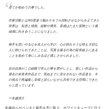
全てが初めての事でした。
作家活動とは180度違う脳みそをフル回転させながらみえてきた
世界は、知恵と情熱、経験や勇気、直感はたまた冒険という価
値感に向き合うことになりました。
相手を思いやる心を友人がら学び、心が折れそうな時も大切な
人に助けられてきたことは、写真を撮る行為の延長線上にある
ことを改めて身にしみるほど感じさせられました。
自分自身がこの経験で学んだ事を肥やしとし、新しい作品から
過去の未発表作品まで、死ぬまでに見せきれない作品達を、今
の視点で再編集し皆様と語らいながら共有できる空間にできた
らと思っています。
ー名越啓介
名越自らがペンキと刷毛を手に取り、ホワイトキューブに仕上