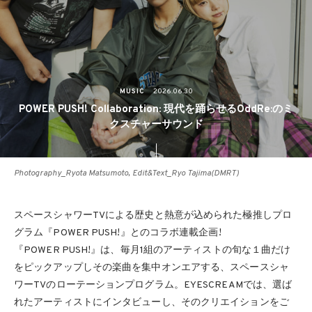
MUSIC
2026.06.30
POWER PUSH! Collaboration: 現代を踊らせるOddRe:のミ
クスチャーサウンド
Photography_Ryota Matsumoto, Edit&Text_Ryo Tajima(DMRT)
スペースシャワーTVによる歴史と熱意が込められた極推しプロ
グラム『POWER PUSH!』とのコラボ連載企画!
『POWER PUSH!』は、毎月1組のアーティストの旬な１曲だけ
をピックアップしその楽曲を集中オンエアする、スペースシャ
ワーTVのローテーションプログラム。EYESCREAMでは、選ば
れたアーティストにインタビューし、そのクリエイションをご