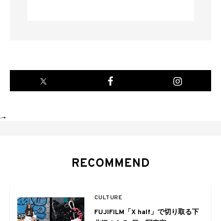
-->
RECOMMEND
CULTURE
FUJIFILM「X half」で切り取る下