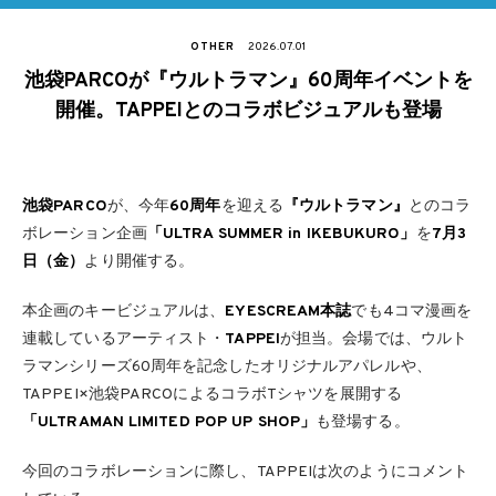
OTHER
2026.07.01
池袋PARCOが『ウルトラマン』60周年イベントを
開催。TAPPEIとのコラボビジュアルも登場
池袋PARCO
が、今年
60周年
を迎える
『ウルトラマン』
とのコラ
ボレーション企画
「ULTRA SUMMER in IKEBUKURO」
を
7月3
日（金）
より開催する。
本企画のキービジュアルは、
EYESCREAM本誌
でも4コマ漫画を
連載しているアーティスト・
TAPPEI
が担当。会場では、ウルト
ラマンシリーズ60周年を記念したオリジナルアパレルや、
TAPPEI×池袋PARCOによるコラボTシャツを展開する
「ULTRAMAN LIMITED POP UP SHOP」
も登場する。
今回のコラボレーションに際し、TAPPEIは次のようにコメント