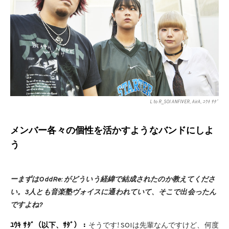
L to R_SOI ANFIVER, AirA, ﾕｳｷ ｻﾀﾞ
メンバー各々の個性を活かすようなバンドにしよ
う
ーまずはOddRe: がどういう経緯で結成されたのか教えてくださ
い。3人とも音楽塾ヴォイスに通われていて、そこで出会ったん
ですよね?
ﾕｳｷ ｻﾀﾞ（以下、ｻﾀﾞ）：
そうです! SOIは先輩なんですけど、何度