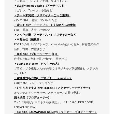
・白石ユリ（占い）／手相、タロット占い
・skydiving magazine（アーティスト）
マガジン、Tシャツ、小物など
・チーム未完成（クリエイターごっこ集団）
パンのZINE、雑貨、アパレルなど
・時吉あきな（アーティスト）※関西からの参加
zine、写真、古着、小物など
・とんだ林蘭（アーティスト）／ステッカーなど
・中野由佳（編集者）
POTTOのリメイクTシャツ、cikolataのぬいぐるみ、林香苗武の作
品集、古書、古雑誌など
・保科さほ（プロデューサー(仮)）
台湾&上海の夜市で買い付けた中華グッズ
・ayaka matsuno（クッキーの人）
プラ板、プラ板屋さん(その場でオリジナルプラ板製作)、ステッカ
ー、ZINE
・宮崎希沙(MESS)（デザイナー、zinester）
currynote、ZINE、フリマなど
・むらさきやすよ(first dance.)（アクセサリーデザイナー）
オリジナルアクセサリー、ステッカー、古着（予定）
茂木成美（プロデューサー）
ZINE『高崎ビジネスホテル探検記』、『THE GOLDEN BOOK
ENCYCLOPEDIA』
・Yoshiko(CALM&PUNK Gallery)（ライター、プロデューサー）