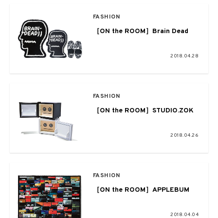
FASHION
［ON the ROOM］Brain Dead
2018.04.28
FASHION
［ON the ROOM］STUDIO.ZOK
2018.04.26
FASHION
［ON the ROOM］APPLEBUM
2018.04.04