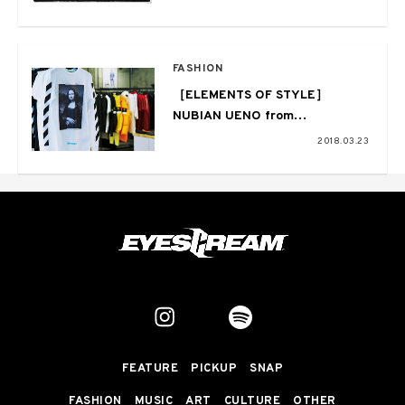
FASHION
［ELEMENTS OF STYLE］
NUBIAN UENO from
EYESCREAM NO.164
2018.03.23
FEATURE
PICKUP
SNAP
FASHION
MUSIC
ART
CULTURE
OTHER