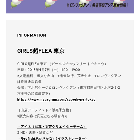
INFORMATION
GIRLS超FLEA 東京
GIRLS超FLEA 東京 （ガールズチョウフリー トウキョウ）
日時：2018年4月7日（土）11:00 – 19:00
※入場無料、出入り自由 ※雨天決行、荒天中止 ※ロンヴァクアン
は終日通常営業
会場：下北沢ケージ＆ロンヴァクアン（東京都世田谷区北沢2-6-2
京王井の頭線高架下）
https://www.instagram.com/superhypertokyo
［出店アーティスト／販売予定物］
※販売内容は変更となる場合有り
・アイネ（写真・文芸クリエイターチーム）
ZINE・古着・雑貨など
・Redfish(あかさかな)（イラストレーター）