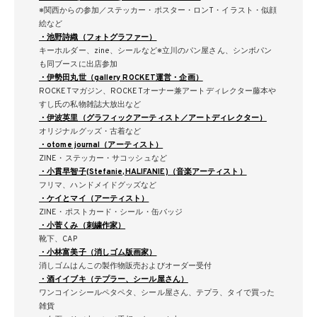
※関西からの参加／ステッカー・ポスター・ロンT・イラスト・似顔
絵など
・池野詩織（フォトグラファー）
キーホルダー、zine、シールなど※立川のパン屋さん、シンボパン
も同ブースに出店参加
・伊勢田丸世（gallery ROCKET運営・企画）
ROCKETマガジン、ROCKETオーナー兼アートディレクター藤本や
すし氏の私物雑誌大放出など
・伊波英里（グラフィックアーティスト／アートディレクター）
オリジナルグッズ・古着など
・otome journal（アーティスト）
ZINE・ステッカー・サコッシュなど
・小貫早智子(Stefanie,HALIFANIE)（音楽アーティスト）
フリマ、ハンドメイドグッズなど
・ケイとマイ（アーティスト）
ZINE・ポストカード・シール・缶バッジ
・小菅くみ（刺繍作家）
靴下、CAP
・小林富美子（消しゴム版画家）
消しゴムはんこの製作物販売およびオーダー受付
・酒イイブキ（テプラー、シール屋さん）
ワンコインシールペタペタ、シール屋さん、テプラ、タイで買った
雑貨