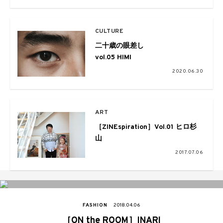
CULTURE
二十歳の眼差し
vol.05 HIMI
2020.06.30
ART
［ZINEspiration］Vol.01 ヒロ杉
山
2017.07.06
FASHION
2018.04.06
［ON the ROOM］INARI