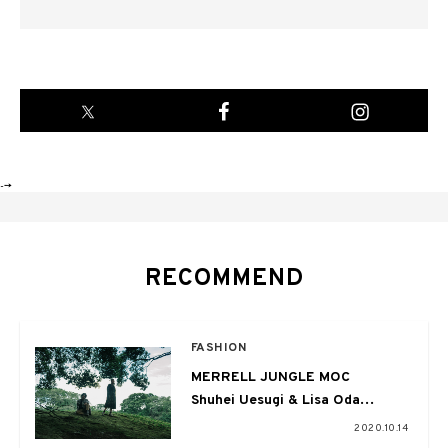
-->
RECOMMEND
FASHION
MERRELL JUNGLE MOC
Shuhei Uesugi & Lisa Oda
不朽の名作がいま、再びストリー
2020.10.14
トの定番へ