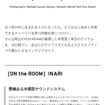
Photography—Nahoko Suzuki Styling—Akiyoshi Morita Text—Shu Nissen
日々世の中に生まれるスグレモノたち。どうせなら自分と共振
できるストーリーを持つ代物を身につけたい。
そんな時はEYESCREAMが厳選した本質貫く珠玉のアイテム
を、ぜひ頼りに。あなたのライフスタイルをよりクリエイティ
ブで豊かにするインテリアガイド。
［ON the ROOM］INARI
愛嬌ある冷蔵型サウンドシステム
巧みなアイデアで古材や廃材に新たな息吹をもたらすリサイクルブランドが、Antbee
の作る小型冷蔵庫Peltismをベースに、個性的なスピーカーを製作。アフリカの環境汚
染を危惧する想いが込められた逸品とだけあって無駄な装飾は一切なし。これなら扉を