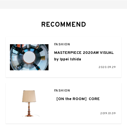
RECOMMEND
FASHION
MASTERPIECE 2020AW VISUAL
by Ippei Ishida
2020.09.29
FASHION
［ON the ROOM］CORE
2019.01.09