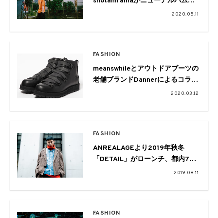
shotahiramaがニューアルバム
『Stay On The Light』をリリー
2020.05.11
ス
FASHION
meanswhileとアウトドアブーツの
老舗ブランドDannerによるコラボ
ブーツ第2弾が登場
2020.03.12
FASHION
ANREALAGEより2019年秋冬
「DETAIL」がローンチ、都内7店
舗でポップアップストアを開催
2019.08.11
FASHION