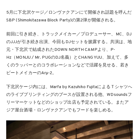
5月に下北沢ケージ／ロンヴァクアンにて開催され話題を呼んだ
SBP (Shimokitazawa Block Party)の第2弾が開催される。
前回に引き続き、トラックメイカー／プロデューサー、MC、DJ
のJJJが引き続き出演、今回もDJセットを披露する。共演は、地
元・下北沢で結成されたDOWN NORTH CAMPより、P-
Hz（MONJU / Mr. PUGのDJ名義）とCHANG YUU、加えて、多
くのラッパーとのコラボレーションなどで活躍を見せる、若き
ビートメイカーのArµ-2。
下北沢ケージ内には、Marfa by Kazuhiko FujitaによるＴシャツへ
のライブプリンティングのブースが設置される他、WDsoundsフ
リーマーケットなどのショップ出店も予定されている。またア
ジア屋台酒場・ロンヴァクアンでもフードを楽しめる。