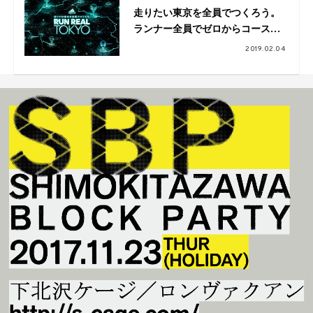
走りたい東京を全員でつくろう。
ランナー全員でゼロからコースを
つくり上げる、次世代型ランニン
2019.02.04
グイベント