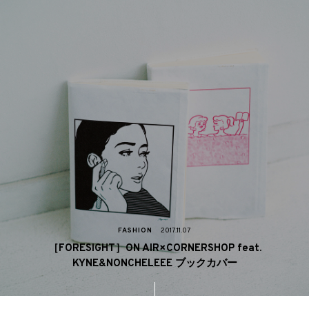
FASHION
2017.11.07
［FORESIGHT］ON AIR×CORNERSHOP feat.
KYNE&NONCHELEEE ブックカバー