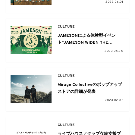
北沢の片隅でJAMESONの魅力を
2023.06.01
五感で浴びてリラックス 6月2日
（金）から4日（日）まで限定開
催!
CULTURE
JAMESONによる体験型イベン
ト“JAMESON WIDEN THE
CIRCLE in SHIMOKITAZAWA”が6
2023.05.25
月に下北線路街 空き地にて3日間
限定開催
CULTURE
Mirage Collectiveのポップアップ
ストアの詳細が発表
2023.02.07
CULTURE
ライブハウス／クラブ存続支援プ