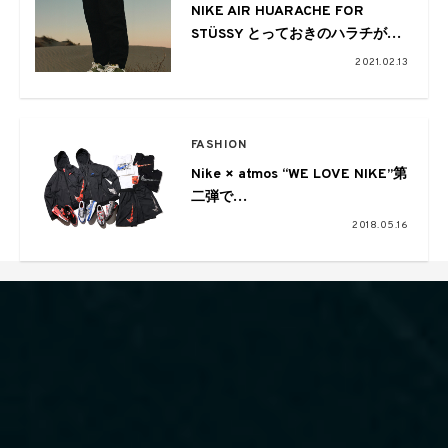
NIKE AIR HUARACHE FOR
STÜSSY とっておきのハラチがス
ウェットのセットアップと共に登
2021.02.13
場
FASHION
Nike × atmos “WE LOVE NIKE”第
二弾で
Air Max 90やアパレルラインも登
2018.05.16
場！