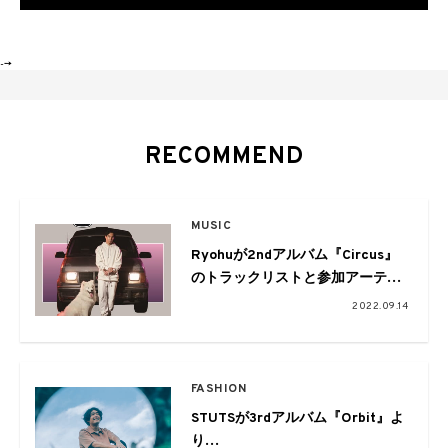
-->
RECOMMEND
MUSIC
Ryohuが2ndアルバム『Circus』
のトラックリストと参加アーティ
ストを発表。収録曲「Hanabi
2022.09.14
feat. オカモトショウ」のMVを公
開
FASHION
STUTSが3rdアルバム『Orbit』よ
り