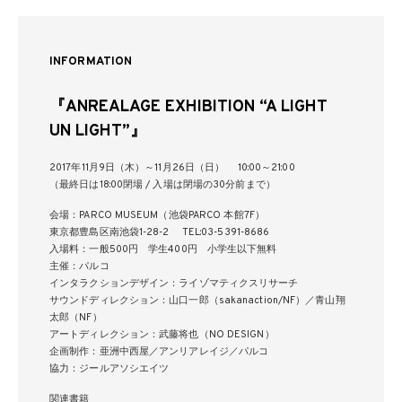
INFORMATION
『ANREALAGE EXHIBITION “A LIGHT
UN LIGHT”』
2017年11月9日（木）～11月26日（日） 10:00～21:00
（最終日は18:00閉場 / 入場は閉場の30分前まで）
会場：PARCO MUSEUM（池袋PARCO 本館7F）
東京都豊島区南池袋1-28-2 TEL:03-5391-8686
入場料：一般500円 学生400円 小学生以下無料
主催：パルコ
インタラクションデザイン：ライゾマティクスリサーチ
サウンドディレクション：山口一郎（sakanaction/NF）／青山翔
太郎（NF）
アートディレクション：武藤将也（NO DESIGN）
企画制作：亜洲中西屋／アンリアレイジ／パルコ
協力：ジールアソシエイツ
関連書籍