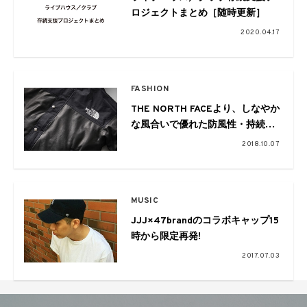
ロジェクトまとめ［随時更新］
2020.04.17
FASHION
THE NORTH FACEより、しなやか
な風合いで優れた防風性・持続的
な撥水性・透湿性が揃ったウエア
2018.10.07
が発売
MUSIC
JJJ×47brandのコラボキャップ15
時から限定再発!
2017.07.03