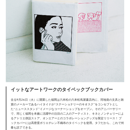
イットなアートワークのタイベックブックカバー
去る9月26日（火）に開業した福岡は六本松の六本松蔦屋書店内に、同地発の文具と雑
貨のメーカーであるハイタイドが“ステーショナリーのキオスク”をコンセプトとし
た“ニューススタンド”イメージなコーナーショップをオープン。そのアニバーサリー
で、同じく福岡を本拠に活躍中の注目の二人のアーティスト、キネとノンチェリーによ
るアトリエ併設ストア、オンエアーとのコラボレーショングッズを限定リリース！ ブ
ックカバーには高密度ポリエチレン不織布のタイベックを使用。タフだから、これで何
冊も読了できる。