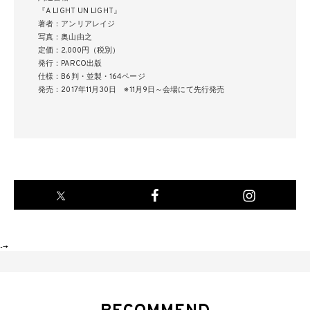
『A LIGHT UN LIGHT』
著者：アンリアレイジ
写真：奥山由之
定価：2,000円（税別）
発行：PARCO出版
仕様：B6判・並製・164ページ
発売：2017年11月30日 ※11月9日～会場にて先行発売
-->