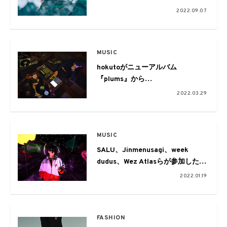
先行シングル「Voyage (feat.
2022.09.07
JJJ, BIM)」を
本日配信。リリースツアーの開催
も
MUSIC
hokutoがニューアルバム
『plums』から
客演に唾奇と仙人掌を迎えた
2022.03.29
「Imposter」のMVを公開
MUSIC
SALU、Jinmenusagi、week
dudus、Wez Atlasらが参加したプ
ロデューサーRhymeTubeによる
2022.01.19
1st フルアルバム『KOZMO』がリ
リース。本日先行シングル
「SPACE feat.SUSHIBOYS」が配
FASHION
信