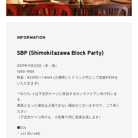
INFORMATION
SBP (Shimokitazawa Block Party)
2017年11月23日（木・祝）
13:00-19:00
料金：¥2,000＋1 drink (入場時に１ドリンク代として別途¥500を
いただきます)
＊DJプレイは下北沢ケージに併設するロンヴァクアン内で行いま
す。
満員となった場合は入場できない場合がございますので、ご了承く
ださい
（下北沢ケージ内でも、小音量で同じ音源を流します）
■DJs
・JJJ (DJ set)