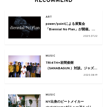
RECOMMEND
ART
power/pointによる展覧会
「Biennial No Plan」が開催。新
しいグラフィックデザイン・ビエ
2025.07.22
ンナーレを構想する試み
MUSIC
TRI4TH×岩間俊樹
（SANABAGUN.）対談。ジャズ＋
αのハイブリッド・グルーヴと熱
2020.08.19
いラップが炸裂する
MUSIC
NY出身のビートメイカー