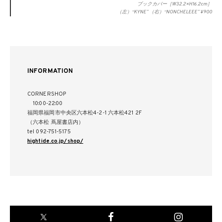
ブックカバー［W32.2×H16.2cm］
（左）“KYNE” （右）“NONCHELEEE” ¥900
INFORMATION
CORNERSHOP
10:00-22:00
福岡県福岡市中央区六本松4-2-1 六本松421 2F
（六本松 蔦屋書店内）
tel 092-751-5175
hightide.co.jp/shop/