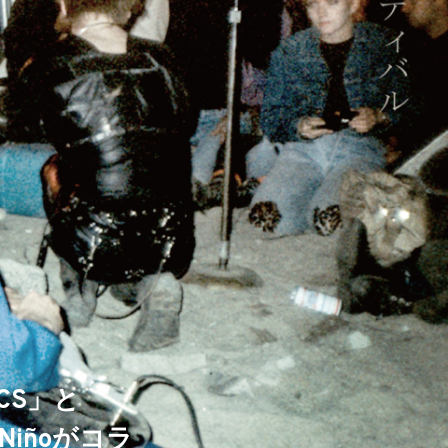
CS」と
 Niñoがコラ