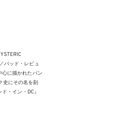
TERIC
ト／バッド・レピュ
を中心に描かれたパン
ック史にその名を刻
ンド・イン・DC』