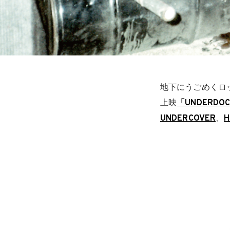
地下にうごめくロ
上映
「UNDERDO
UNDERCOVER
、
H