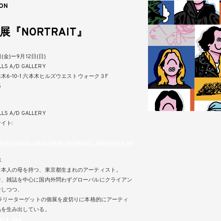
ON
個展『NORTRAIT』
日(金)ー9月12日(日)
LLS A/D GALLERY
木6-10-1 六本木ヒルズウエストウォーク３F
5
LLS A/D GALLERY
イト:
ihills.com/jp/shop/news/keyword/_ad/index.html
ス
日本人の母を持つ、東京都生まれのアーティスト。
告、雑誌を中心に国内外問わずグローバルにクライアン
なしつつ、
ャラリーターゲットの個展を皮切りに本格的にアーティ
品を生み出している。
ace_oka