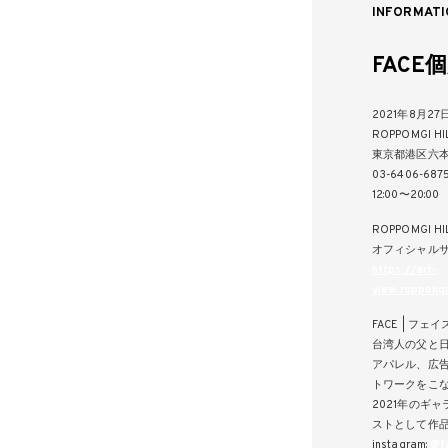
INFORMATI
FACE
2021年8月27
ROPPOMGI HI
東京都港区六本
03-6406-687
12:00〜20:00
ROPPOMGI HI
オフィシャルサ
https://art-
view.roppong
FACE | フェイ
台湾人の父と
アパレル、広
トワークをこ
2021年のギ
ストとして作
instagram:
@f