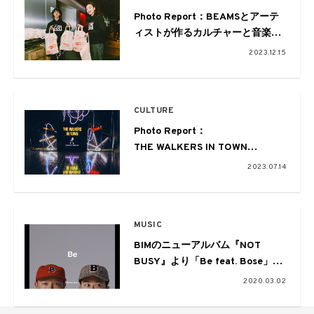
Photo Report：BEAMSとアーテ
ィストが作るカルチャーと音楽の
祭典。
2023.12.15
「BE FES!!」福岡公演が待望の開
催へ
CULTURE
Photo Report：
THE WALKERS IN TOWN
presented by JOHNNIE WALKER
2023.07.14
渋谷を舞台にカルチャーを楽しむ1
週間
MUSIC
BIMのニューアルバム『NOT
BUSY』より「Be feat. Bose」の
MVが公開
2020.03.02