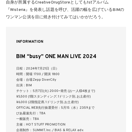
自身が所属するCreativeDrugStoreとしても1stアルバム
『Wisteria』を発表し話題を呼び、活躍の幅を広げているBIMの
ワンマン公演を目に焼き付けてみてはいかがだろう。
INFORMATION
BIM “busy” ONE MAN LIVE 2024
日程：2024年7月21日（日）
時間：開場 17:00 / 開演 18:00
会場：台場Zepp DiverCity
出演：BIM
チケット：5月7日(火) 20:00~発売 (お一人様4枚まで)
¥5,500 (1階スタンディング, 1ドリンク別, お土産付)
¥6,000 (2階指定席, 1ドリンク別, お土産付)
OFFICIAL WEB先行抽選受付：5月15（水）23:59まで
ぴあ最速先行：TBA
一般販売：TBA
主催：HOT STUFF PROMOTION
企画制作：SUMMIT, Inc. / BIAS & RELAX adv.