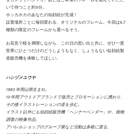
をカメラでパシャり。あとはご希望のフレームを選んでいただ
いて待つこと約5分。
ホッカホカのあなたの似顔絵が完成！
設置場所ごとに毎回変わる、オリジナルのフレーム。今回は6,7
種類の限定のフレームから選べるそう。
お花見で桜を満喫しながら、この日の思い出と共に、ぜひ一度
世界にひとつだけのどうしようもなく、しょうもない似顔絵製
造販売機を体験してほしい。
ハシヅメユウヤ
1983 年岡山県生まれ。
10 年間アウトドアブランドで販売とプロモーションに携わり、
その後イラストレーションの道を歩む。
イラスト以外にも似顔絵販売機「ヘンナーベンダー」や、植物
調査の映像作品、
アパレルショップのグループ展など活動は多岐に渡る。