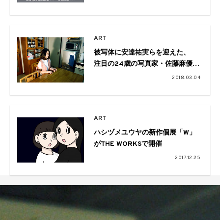
の発売も
ART
被写体に安達祐実らを迎えた、
注目の24歳の写真家・佐藤麻優子
の新作展
2018.03.04
ART
ハシヅメユウヤの新作個展「W」
がTHE WORKSで開催
2017.12.25