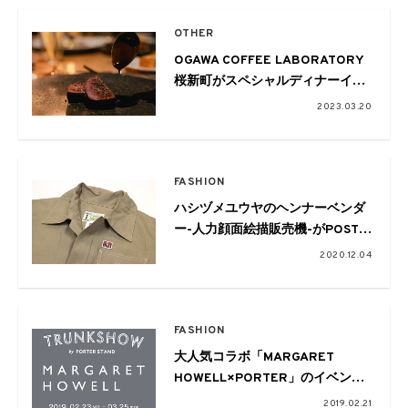
OTHER
OGAWA COFFEE LABORATORY
桜新町がスペシャルディナーイベ
ントを開催
2023.03.20
FASHION
ハシヅメユウヤのヘンナーベンダ
ー-人力顔面絵描販売機-がPOST
O’ALLS STOREに2日間限定で設
2020.12.04
置。コラボアイテムの販売も
FASHION
大人気コラボ「MARGARET
HOWELL×PORTER」のイベント
が今週末より開催！ 記念アイテム
2019.02.21