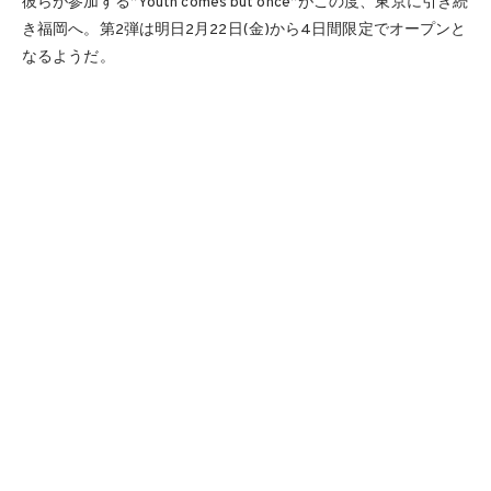
彼らが参加する”Youth comes but once”がこの度、東京に引き続
き福岡へ。第2弾は明日2月22日(金)から4日間限定でオープンと
なるようだ。