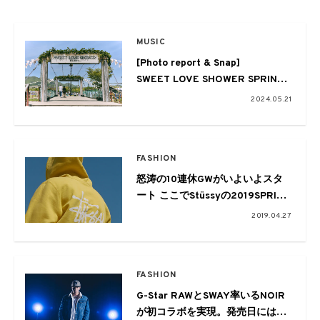
MUSIC
[Photo report & Snap]
SWEET LOVE SHOWER SPRING
2024
2024.05.21
ゆったり楽しむ春のラブシャ
FASHION
怒涛の10連休GWがいよいよスタ
ート ここでStüssyの2019SPRING
新作をチェック
2019.04.27
FASHION
G-Star RAWとSWAY率いるNOIR
が初コラボを実現。発売日には限