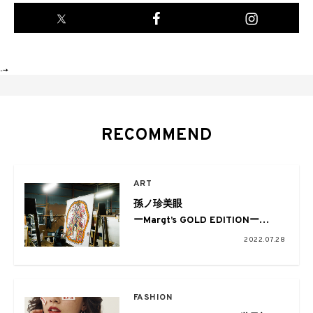
-->
RECOMMEND
ART
孫ノ珍美眼
ーMargt’s GOLD EDITIONー
職人の技キラリ☆カオスが花咲く
2022.07.28
超大作
FASHION