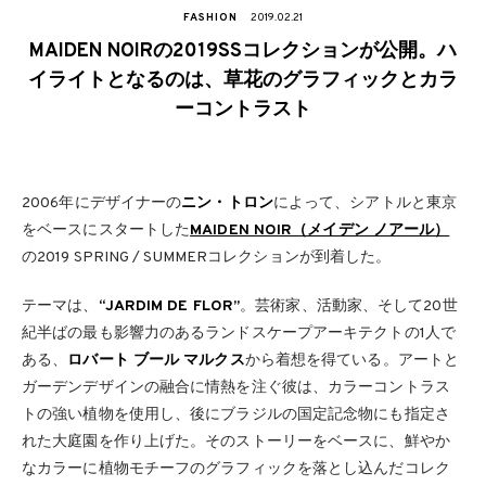
FASHION
2019.02.21
MAIDEN NOIRの2019SSコレクションが公開。ハ
イライトとなるのは、草花のグラフィックとカラ
ーコントラスト
2006年にデザイナーの
ニン・トロン
によって、シアトルと東京
をベースにスタートした
MAIDEN NOIR（メイデン ノアール）
の2019 SPRING / SUMMERコレクションが到着した。
テーマは、
“JARDIM DE FLOR”
。芸術家、活動家、そして20世
紀半ばの最も影響力のあるランドスケープアーキテクトの1人で
ある、
ロバート ブール マルクス
から着想を得ている。アートと
ガーデンデザインの融合に情熱を注ぐ彼は、カラーコントラス
トの強い植物を使用し、後にブラジルの国定記念物にも指定さ
れた大庭園を作り上げた。そのストーリーをベースに、鮮やか
なカラーに植物モチーフのグラフィックを落とし込んだコレク