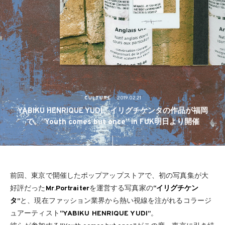
CULTURE
2019.02.21
YABIKU HENRIQUE YUDI、イリグチケンタの作品が福岡
で。”Youth comes but once” in FUK明日より開催
前回、東京で開催したポップアップストアで、初の写真集が大
好評だった
Mr.Portraiter
を運営する写真家の
“イリグチケン
タ”
と、現在ファッション業界から熱い視線を注がれるコラージ
ュアーティスト
“YABIKU HENRIQUE YUDI”
。