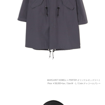
MARGARET HOWELL × PORTER オリジナルモッズコート
Price:￥58,000+tax / Size:M・L / Color:チャコールグレー