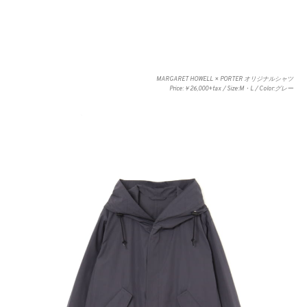
MARGARET HOWELL × PORTER オリジナルシャツ
Price:￥26,000+tax / Size:M・L / Color:グレー