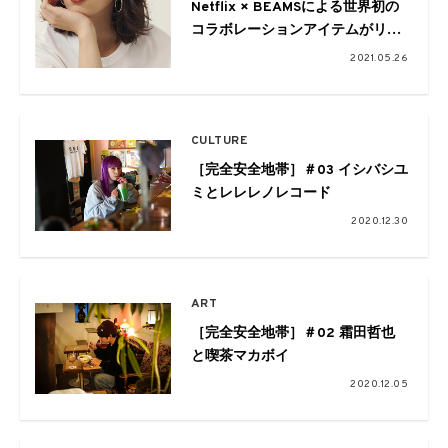
Netflix × BEAMSによる世界初の
コラボレーションアイテムがリリ
ース
2021.05.26
CULTURE
［完全安全地帯］＃03 イシバシユ
ミとレレレノレコード
2020.12.30
ART
［完全安全地帯］＃02 霜田哲也
と喫茶マカボイ
2020.12.05