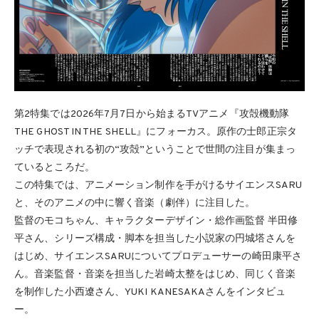
第2特集では2026年7月7日から始まるTVアニメ『攻殻機動隊
THE GHOST IN THE SHELL』にフォーカス。原作の士郎正宗タ
ッチで表現される初の“攻殻”ということで世間の注目が集まっ
ているところだ。
この特集では、アニメーション制作を手がけるサイエンスSARU
と、そのアニメの中に響く音楽（劇伴）に注目した。
監督のモコちゃん、キャラクターデザイン・総作画監督 半田修
平さん、シリーズ構成・脚本を担当した小説家の円城塔さんを
はじめ、サイエンスSARUについてプロデューサーの崎田康平さ
ん。音楽監督・音楽を担当した岩崎太整をはじめ、同じく音楽
を制作した小西遼さん、YUKI KANESAKAさんをインタビュ
ー。