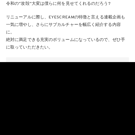
令和の“攻殻”大変は僕らに何を見せてくれるのだろう?
リニューアルに際し、EYESCREAMの特徴と言える連載企画も
一気に増やし、さらにサブカルチャーを幅広く紹介する内容
に。
絶対に満足できる充実のボリュームになっているので、ぜひ手
に取っていただきたい。
INFORMATION
EYESCREAM No.195
WHO ARE YOU? GUCCIMAZE
発売：2026年6月1日（月）
cover_GUCCIMAZE