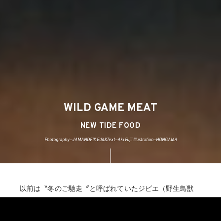
WILD GAME MEAT
NEW TIDE FOOD
Photography—JAMANDFIX Edit&Text—Aki Fujii Illustration—HONGAMA
以前は〝冬のご馳走〞と呼ばれていたジビエ（野生鳥獣
肉）だが、近年のブームによって専門店が続々オープン
し、もはや通年メニューに昇格している。