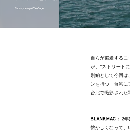
Photography—Cho Ongo
自らが偏愛するニ
が、”ストリートに
別編として今回は
ンを持つ、台湾に
台北で撮影された
BLANKMAG：
2年
懐かしくなって、