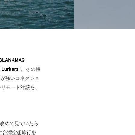
BLANKMAG
 Lurkers
“。その特
Gが強いコネクショ
いリモート対談を、
) を改めて見ていたら
に台灣空想旅行を