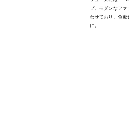
シューズには、PUM
プ。モダンなファ
わせており、色褪
に。